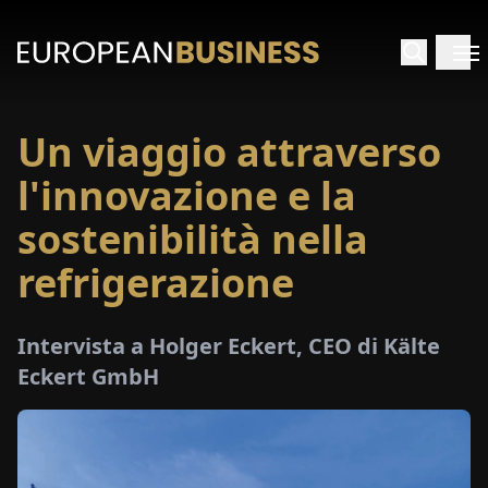
Un viaggio attraverso
HOME
l'innovazione e la
TERVISTE
sostenibilità nella
refrigerazione
FONDIMENTI
PECIALI
Intervista a Holger Eckert, CEO di Kälte
Eckert GmbH
E-
PAPER
FIERE