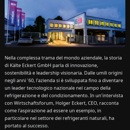
NOTIZIE
CHI
SIAMO
EN
DE
FR
ES
IT
NL
PL
HU
Nella complessa trama del mondo aziendale, la storia
di Kälte Eckert GmbH parla di innovazione,
sostenibilità e leadership visionaria. Dalle umili origini
CONTATTACI
negli anni '60, l'azienda si è sviluppata fino a diventare
un leader tecnologico nazionale nel campo della
refrigerazione e del condizionamento. In un'intervista
con Wirtschaftsforum, Holger Eckert, CEO, racconta
come l'aspirazione ad essere un esempio, in
particolare nel settore dei refrigeranti naturali, ha
portato al successo.