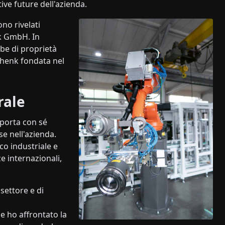
tive future dell'azienda.
ono rivelati
nk GmbH. In
be di proprietà
Schenk fondata nel
rale
 porta con sé
e nell'azienda.
o industriale e
e internazionali,
settore e di
e ho affrontato la