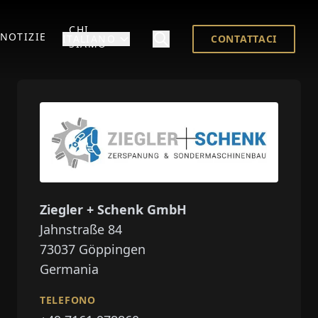
CHI
NOTIZIE
ITALIANO
CONTATTACI
SIAMO
Ziegler + Schenk GmbH
Jahnstraße 84
73037
Göppingen
Germania
TELEFONO