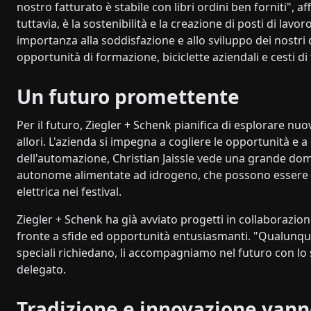
nostro fatturato è stabile con libri ordini ben forniti", 
tuttavia, è la sostenibilità e la creazione di posti di lav
importanza alla soddisfazione e allo sviluppo dei nostr
opportunità di formazione, biciclette aziendali e cesti d
Un futuro promettente
Per il futuro, Ziegler + Schenk pianifica di esplorare nuo
allori. L'azienda si impegna a cogliere le opportunità e a
dell'automazione, Christian Jaissle vede una grande do
autonome alimentate ad idrogeno, che possono essere ut
elettrica nei festival.
Ziegler + Schenk ha già avviato progetti in collaborazione
fronte a sfide ed opportunità entusiasmanti. "Qualunque 
speciali richiedano, li accompagniamo nel futuro con lo 
delegato.
Tradizione e innovazione vann