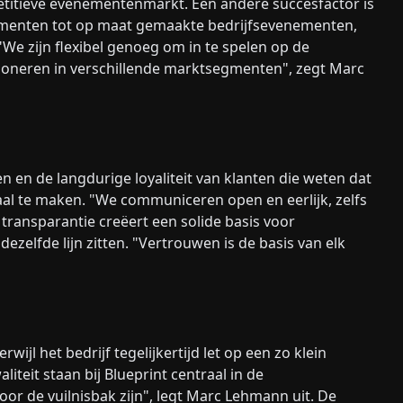
mpetitieve evenementenmarkt. Een andere succesfactor is
nementen tot op maat gemaakte bedrijfsevenementen,
"We zijn flexibel genoeg om in te spelen op de
tioneren in verschillende marktsegmenten", zegt Marc
n en de langdurige loyaliteit van klanten die weten dat
aal te maken. "We communiceren open en eerlijk, zelfs
transparantie creëert een solide basis voor
zelfde lijn zitten. "Vertrouwen is de basis van elk
ijl het bedrijf tegelijkertijd let op een zo klein
teit staan bij Blueprint centraal in de
r de vuilnisbak zijn", legt Marc Lehmann uit. De