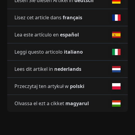
Lesen Sie diesen Artikel in
deutsch
Lisez cet article dans
français
Lea este artículo en
español
Leggi questo articolo
italiano
Lees dit artikel in
nederlands
Przeczytaj ten artykuł w
polski
Olvassa el ezt a cikket
magyarul