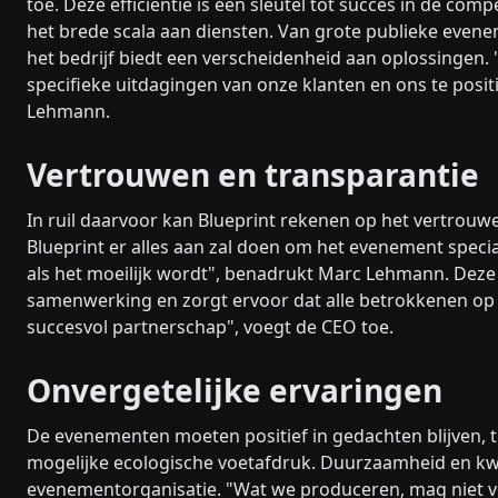
toe. Deze efficiëntie is een sleutel tot succes in de co
het brede scala aan diensten. Van grote publieke eve
het bedrijf biedt een verscheidenheid aan oplossingen. 
specifieke uitdagingen van onze klanten en ons te posi
Lehmann.
Vertrouwen en transparantie
In ruil daarvoor kan Blueprint rekenen op het vertrouwe
Blueprint er alles aan zal doen om het evenement speci
als het moeilijk wordt", benadrukt Marc Lehmann. Deze 
samenwerking en zorgt ervoor dat alle betrokkenen op de
succesvol partnerschap", voegt de CEO toe.
Onvergetelijke ervaringen
De evenementen moeten positief in gedachten blijven, terw
mogelijke ecologische voetafdruk. Duurzaamheid en kwali
evenementorganisatie. "Wat we produceren, mag niet voo