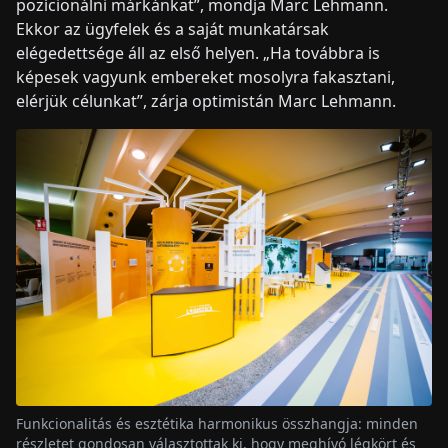
pozícionálni márkánkat”, mondja Marc Lehmann.
Ekkor az ügyfelek és a saját munkatársak
elégedettsége áll az első helyen. „Ha továbbra is
képesek vagyunk embereket mosolyra fakasztani,
elérjük célunkat”, zárja optimistán Marc Lehmann.
Funkcionalitás és esztétika harmonikus összhangja: minden
részletet gondosan választottak ki, hogy meghívó légkört és