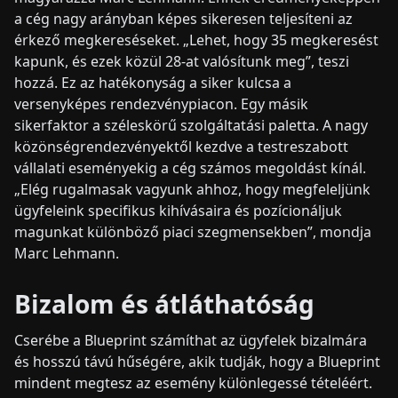
a cég nagy arányban képes sikeresen teljesíteni az
érkező megkereséseket. „Lehet, hogy 35 megkeresést
kapunk, és ezek közül 28-at valósítunk meg”, teszi
hozzá. Ez az hatékonyság a siker kulcsa a
versenyképes rendezvénypiacon. Egy másik
sikerfaktor a széleskörű szolgáltatási paletta. A nagy
közönségrendezvényektől kezdve a testreszabott
vállalati eseményekig a cég számos megoldást kínál.
„Elég rugalmasak vagyunk ahhoz, hogy megfeleljünk
ügyfeleink specifikus kihívásaira és pozícionáljuk
magunkat különböző piaci szegmensekben”, mondja
Marc Lehmann.
Bizalom és átláthatóság
Cserébe a Blueprint számíthat az ügyfelek bizalmára
és hosszú távú hűségére, akik tudják, hogy a Blueprint
mindent megtesz az esemény különlegessé tételéért.