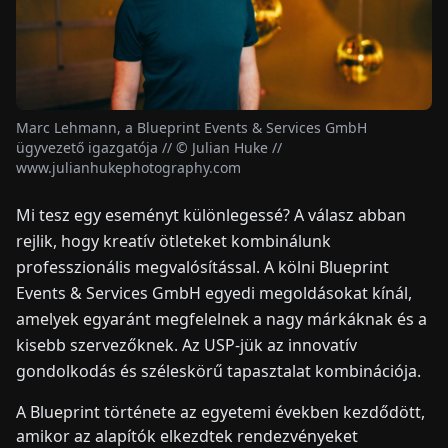
HÍREK
RÓLUNK
Marc Lehmann, a Blueprint Events & Services GmbH
ügyvezető igazgatója // © Julian Huke //
www.julianhukephotography.com
EN
DE
FR
ES
IT
NL
PL
HU
Mi tesz egy eseményt különlegessé? A válasz abban
rejlik, hogy kreatív ötleteket kombinálunk
KAPCSOLAT
professzionális megvalósítással. A kölni Blueprint
Events & Services GmbH egyedi megoldásokat kínál,
amelyek egyaránt megfelelnek a nagy márkáknak és a
kisebb szervezőknek. Az USP-jük az innovatív
gondolkodás és széleskörű tapasztalat kombinációja.
A Blueprint története az egyetemi években kezdődött,
amikor az alapítók elkezdtek rendezvényeket