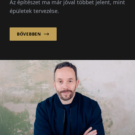
Az építészet ma már jóval többet jelent, mint
közösség
épületek tervezése.
megerősítésére!”
BŐVEBBEN