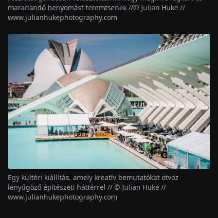
maradandó benyomást teremtsenek //© Julian Huke //
www.julianhukephotography.com
Egy kültéri kiállítás, amely kreatív bemutatókat ötvöz
lenyűgöző építészeti háttérrel // © Julian Huke //
www.julianhukephotography.com