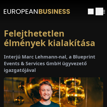
Felejthetetlen
EZDŐLAP
élmények kialakítása
NTERJÚK
Interjú Marc Lehmann-nal, a Blueprint
EKINTÉSEK
Events & Services GmbH ügyvezető
igazgatójával
AKCIÓK
E-
PAPÍR
ÁSÁROK