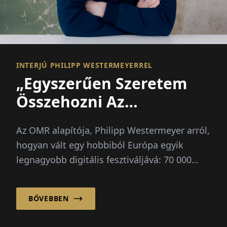
INTERJÚ PHILIPP WESTERMEYERREL
„Egyszerűen Szeretem
Összehozni Az
Embereket”
Az OMR alapítója, Philipp Westermeyer arról,
hogyan vált egy hobbiból Európa egyik
legnagyobb digitális fesztiváljává: 70 000
látogató, három irányadó kérdés, nincs
nagyszabású terv.
BŐVEBBEN