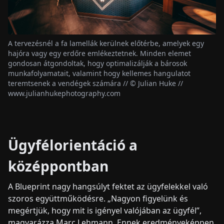
A tervezésnél a fa lamellák kerülnek előtérbe, amelyek egy
hajóra vagy egy erdőre emlékeztetnek. Minden elemet
gondosan átgondoltak, hogy optimalizálják a bárosok
munkafolyamatait, valamint hogy kellemes hangulatot
teremtsenek a vendégek számára // © Julian Huke //
www.julianhukephotography.com
Ügyfélorientáció a
középpontban
A Blueprint nagy hangsúlyt fektet az ügyfelekkel való
szoros együttműködésre. „Nagyon figyelünk és
megértjük, hogy mit is igényel valójában az ügyfél”,
magyarázza Marc Lehmann. Ennek eredményeképpen