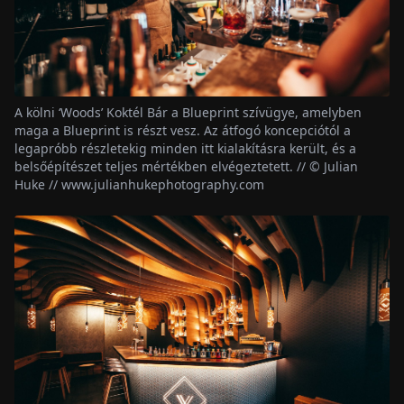
A kölni ‘Woods’ Koktél Bár a Blueprint szívügye, amelyben
maga a Blueprint is részt vesz. Az átfogó koncepciótól a
legapróbb részletekig minden itt kialakításra került, és a
belsőépítészet teljes mértékben elvégeztetett. // © Julian
Huke // www.julianhukephotography.com