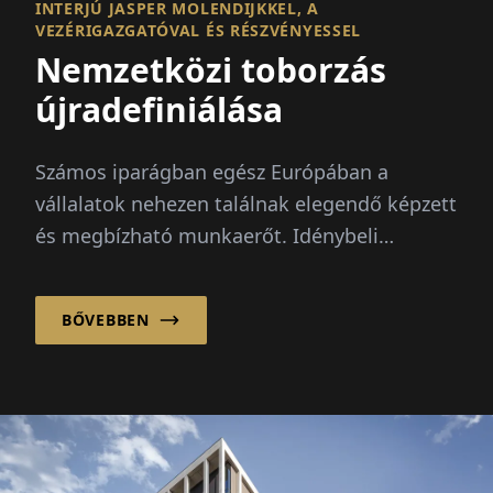
INTERJÚ JASPER MOLENDIJKKEL, A
VEZÉRIGAZGATÓVAL ÉS RÉSZVÉNYESSEL
Nemzetközi toborzás
újradefiniálása
Számos iparágban egész Európában a
vállalatok nehezen találnak elegendő képzett
és megbízható munkaerőt. Idénybeli
csúcsok, demográfiai változás és...
BŐVEBBEN