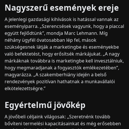
Nagyszerű események ereje
A jelenlegi gazdasági kihívások is hatással vannak az
eseményiparra. „Szerencsések vagyunk, hogy a piaccal
együtt fejlődtünk”, mondja Marc Lehmann. Míg
néhány ügyfél óvatosabban lép fel, mások
szükségesnek látják a marketingbe és eseményekbe
való befektetést, hogy erősítsék márkájukat. „A nagy
márkáknak továbbra is marketingbe kell invesztálniuk,
hogy megmaradjanak a fogyasztók emlékezetében”,
magyarázza. „A szakemberhiány idején a belső
rendezvények pozitívan hathatnak a munkavállalói
elkötelezettségre.”
Egyértelmű jövőkép
A jövőbeli céljaink világosak: „Szeretnénk tovább
bővíteni termelési kapacitásainkat és még erősebben