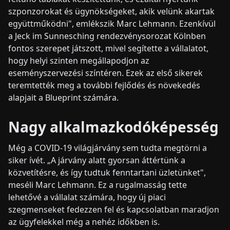
szponzorokat és ügynökségeket, akik velünk akartak
együttműködni", emlékszik Marc Lehmann. Ezenkívül
a Jeck im Sunnesching rendezvénysorozat Kölnben
fontos szerepet játszott, mivel segítette a vállalatot,
hogy helyi szinten megállapodjon az
eseményszervezési színtéren. Ezek az első sikerek
teremtették meg a további fejlődés és növekedés
alapjait a Blueprint számára.
Nagy alkalmazkodóképesség
Még a COVID-19 világjárvány sem tudta megtörni a
siker ívét. „A járvány alatt gyorsan áttértünk a
közvetítésre, és így tudtuk fenntartani üzletünket",
meséli Marc Lehmann. Ez a rugalmasság tette
lehetővé a vállalat számára, hogy új piaci
szegmenseket fedezzen fel és kapcsolatban maradjon
az ügyfelekkel még a nehéz időkben is.