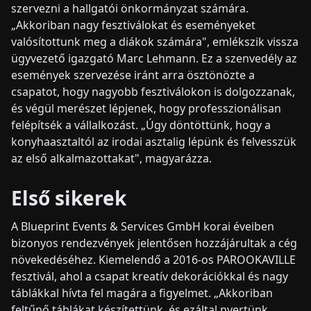
szervezni a hallgatói önkormányzat számára.
„Akkoriban nagy fesztiválokat és eseményeket
valósítottunk meg a diákok számára", emlékszik vissza
ügyvezető igazgató Marc Lehmann. Ez a szenvedély az
események szervezése iránt arra ösztönözte a
csapatot, hogy nagyobb fesztiválokon is dolgozzanak,
és végül merészet lépjenek, hogy professzionálisan
felépítsék a vállalkozást. „Úgy döntöttünk, hogy a
konyhaasztaltól az irodai asztalig lépünk és felvesszük
az első alkalmazottakat", magyarázza.
Első sikerek
A Blueprint Events & Services GmbH korai éveiben
bizonyos rendezvények jelentősen hozzájárultak a cég
növekedéséhez. Kiemelendő a 2016-os PAROOKAVILLE
fesztivál, ahol a csapat kreatív dekorációkkal és nagy
táblákkal hívta fel magára a figyelmet. „Akkoriban
feltűnő táblákat készítettünk, és ezáltal nyertünk