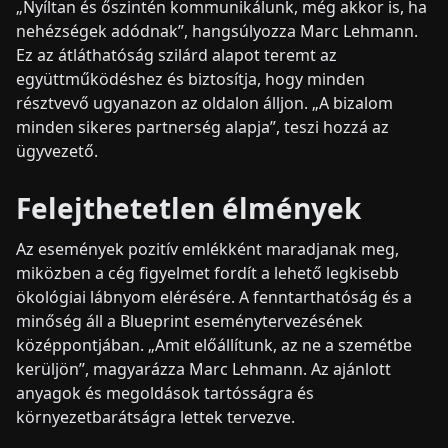
„Nyíltan és őszintén kommunikálunk, még akkor is, ha
nehézségek adódnak”, hangsúlyozza Marc Lehmann.
Ez az átláthatóság szilárd alapot teremt az
együttműködéshez és biztosítja, hogy minden
résztvevő ugyanazon az oldalon álljon. „A bizalom
minden sikeres partnerség alapja”, teszi hozzá az
ügyvezető.
Felejthetetlen élmények
Az események pozitív emlékként maradjanak meg,
miközben a cég figyelmet fordít a lehető legkisebb
ökológiai lábnyom elérésére. A fenntarthatóság és a
minőség áll a Blueprint eseménytervezésének
középpontjában. „Amit előállítunk, az ne a szemétbe
kerüljön”, magyarázza Marc Lehmann. Az ajánlott
anyagok és megoldások tartósságra és
környezetbarátságra lettek tervezve.