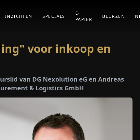
E-
INZICHTEN
SPECIALS
BEURZEN
N
PAPIER
ing" voor inkoop en
uurslid van DG Nexolution eG en Andreas
ocurement & Logistics GmbH