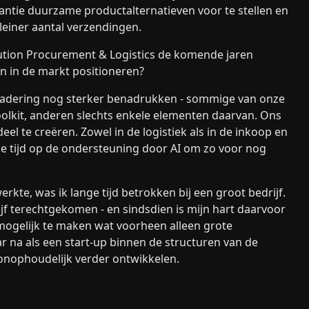
ntie duurzame productalternatieven voor te stellen en
leiner aantal verzendingen.
ution Procurement & Logistics de komende jaren
jn in de markt positioneren?
enadering nog sterker benadrukken - sommige van onze
oolkit, anderen slechts enkele elementen daarvan. Ons
el te creëren. Zowel in de logistiek als in de inkoop en
e tijd op de ondersteuning door AI om zo voor nog
kte, was ik lange tijd betrokken bij een groot bedrijf.
ijf terechtgekomen - en sindsdien is mijn hart daarvoor
mogelijk te maken wat voorheen alleen grote
r na als een start-up binnen de structuren van de
 onophoudelijk verder ontwikkelen.