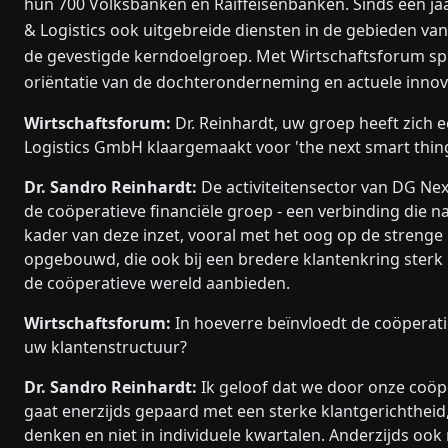
hun 700 Volksbanken en Raiffeisenbanken. Sinds een ja
& Logistics ook uitgebreide diensten in de gebieden va
de gevestigde kerndoelgroep. Met Wirtschaftsforum sp
oriëntatie van de dochteronderneming en actuele innov
Wirtschaftsforum:
Dr. Reinhardt, uw groep heeft zich
Logistics GmbH klaargemaakt voor 'the next smart thing'
Dr. Sandro Reinhardt:
De activiteitensector van DG Ne
de coöperatieve financiële groep - een verbinding die nat
kader van deze inzet, vooral met het oog op de strenge 
opgebouwd, die ook bij een bredere klantenkring sterk 
de coöperatieve wereld aanbieden.
Wirtschaftsforum:
In hoeverre beïnvloedt de coöperat
uw klantenstructuur?
Dr. Sandro Reinhardt:
Ik geloof dat we door onze coöp
gaat enerzijds gepaard met een sterke klantgerichthei
denken en niet in individuele kwartalen. Anderzijds oo