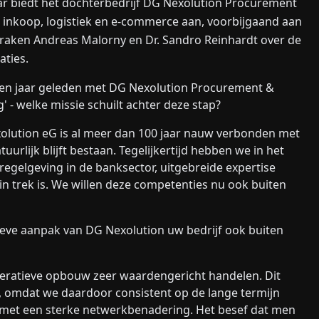
ar biedt het dochterbedrijf DG Nexolution Procurement
n inkoop, logistiek en e-commerce aan, voorbijgaand aan
raken Andreas Malorny en Dr. Sandro Reinhardt over de
aties.
 een jaar geleden met DG Nexolution Procurement &
 - welke missie schuilt achter deze stap?
xolution eG is al meer dan 100 jaar nauw verbonden met
uurlijk blijft bestaan. Tegelijkertijd hebben we in het
regelgeving in de banksector, uitgebreide expertise
in trek is. We willen deze competenties nu ook buiten
ieve aanpak van DG Nexolution uw bedrijf ook buiten
eratieve opbouw zeer waardengericht handelen. Dit
d, omdat we daardoor consistent op de lange termijn
k met een sterke netwerkbenadering. Het besef dat men