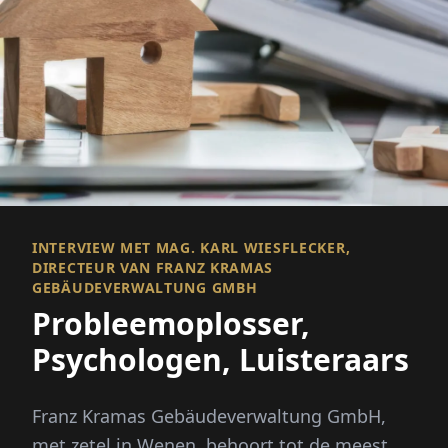
INTERVIEW MET MAG. KARL WIESFLECKER,
DIRECTEUR VAN FRANZ KRAMAS
GEBÄUDEVERWALTUNG GMBH
Probleemoplosser,
Psychologen, Luisteraars
Franz Kramas Gebäudeverwaltung GmbH,
met zetel in Wenen, behoort tot de meest