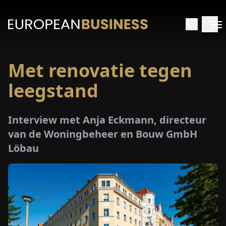
Met renovatie tegen
RTPAGINA
leegstand
TERVIEWS
Interview met Anja Eckmann, directeur
ZICHTEN
van de Woningbeheer en Bouw GmbH
Löbau
PECIALS
E-
PAPIER
EURZEN