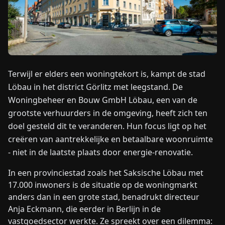
NIEUWS
OVER
ONS
Terwijl er elders een woningtekort is, kampt de stad
Löbau in het district Görlitz met leegstand. De
EN
DE
FR
ES
IT
NL
PL
HU
Woningbeheer en Bouw GmbH Löbau, een van de
grootste verhuurders in de omgeving, heeft zich ten
doel gesteld dit te veranderen. Hun focus ligt op het
NEEM
creëren van aantrekkelijke en betaalbare woonruimte
CONTACT
OP
- niet in de laatste plaats door energie-renovatie.
In een provinciestad zoals het Saksische Löbau met
17.000 inwoners is de situatie op de woningmarkt
anders dan in een grote stad, benadrukt directeur
Anja Eckmann, die eerder in Berlijn in de
vastgoedsector werkte. Ze spreekt over een dilemma: