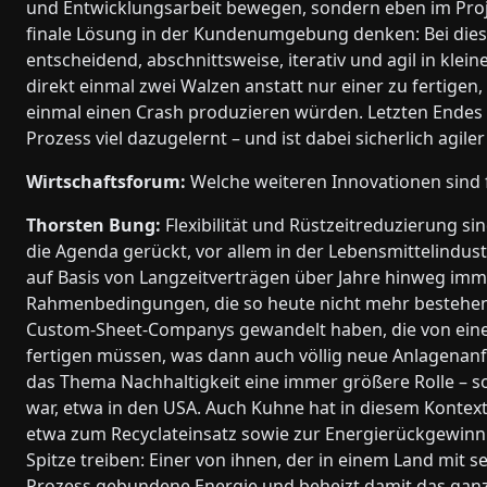
und Entwicklungsarbeit bewegen, sondern eben im Proj
finale Lösung in der Kundenumgebung denken: Bei dies
entscheidend, abschnittsweise, iterativ und agil in klei
direkt einmal zwei Walzen anstatt nur einer zu fertigen,
einmal einen Crash produzieren würden. Letzten Endes 
Prozess viel dazugelernt – und ist dabei sicherlich agil
Wirtschaftsforum:
Welche weiteren Innovationen sind 
Thorsten Bung:
Flexibilität und Rüstzeitreduzierung si
die Agenda gerückt, vor allem in der Lebensmittelindust
auf Basis von Langzeitverträgen über Jahre hinweg imme
Rahmenbedingungen, die so heute nicht mehr bestehen
Custom-Sheet-Companys gewandelt haben, die von eine
fertigen müssen, was dann auch völlig neue Anlagenanfo
das Thema Nachhaltigkeit eine immer größere Rolle – so
war, etwa in den USA. Auch Kuhne hat in diesem Kontext 
etwa zum Recyclateinsatz sowie zur Energierückgewinn
Spitze treiben: Einer von ihnen, der in einem Land mit s
Prozess gebundene Energie und beheizt damit das ganze