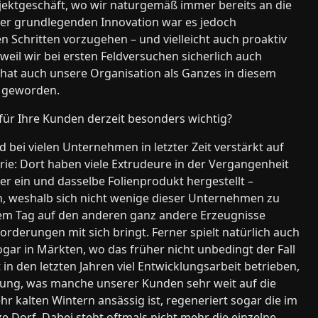
ektgeschäft, wo wir naturgemäß immer bereits an die
er grundlegenden Innovation war es jedoch
nen Schritten vorzugehen – und vielleicht auch proaktiv
 weil wir bei ersten Feldversuchen sicherlich auch
hat auch unsere Organisation als Ganzes in diesem
er geworden.
für Ihre Kunden derzeit besonders wichtig?
nd bei vielen Unternehmen in letzter Zeit verstärkt auf
rie: Dort haben viele Extrudeure in der Vergangenheit
r ein und dasselbe Folienprodukt hergestellt –
, weshalb sich nicht wenige dieser Unternehmen zu
m Tag auf den anderen ganz andere Erzeugnisse
rderungen mit sich bringt. Ferner spielt natürlich auch
gar in Märkten, wo das früher nicht unbedingt der Fall
in den letzten Jahren viel Entwicklungsarbeit betrieben,
ung, was manche unserer Kunden sehr weit auf die
ehr kalten Wintern ansässig ist, regeneriert sogar die im
 Dorf. Dabei steht oftmals nicht mehr die einzelne