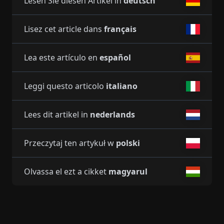
Lesen Sie diesen Artikel in
deutsch
Lisez cet article dans
français
Lea este artículo en
español
Leggi questo articolo
italiano
Lees dit artikel in
nederlands
Przeczytaj ten artykuł w
polski
Olvassa el ezt a cikket
magyarul