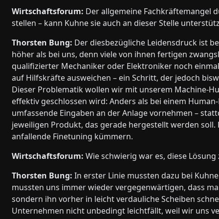
Wirtschaftsforum:
Der allgemeine Fachkräftemangel d
stellen – kann Kuhne sie auch an dieser Stelle unterstü
Thorsten Bung:
Der diesbezügliche Leidensdruck ist b
höher als bei uns, denn viele von ihnen fertigen zwangs
qualifizierter Mechaniker oder Elektroniker noch einm
auf Hilfskräfte ausweichen – ein Schritt, der jedoch bi
Dieser Problematik wollen wir mit unserem Machine-Hu
effektiv geschlossen wird: Anders als bei einem Human
umfassende Eingaben an der Anlage vornehmen – stattd
jeweiligen Produkt, das gerade hergestellt werden sol
anfallende Finetuning kümmern.
Wirtschaftsforum:
Wie schwierig war es, diese Lösung
Thorsten Bung:
In erster Linie mussten dazu bei Kuhn
mussten uns immer wieder vergegenwärtigen, dass man
sondern ihn vorher in leicht verdauliche Scheiben schn
Unternehmen nicht unbedingt leichtfällt, weil wir uns 