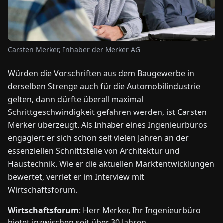
NEWS
Carsten Merker, Inhaber der Merker AG
ÜBER
UNS
Würden die Vorschriften aus dem Baugewerbe in
derselben Strenge auch für die Automobilindustrie
EN
DE
FR
ES
IT
NL
PL
HU
gelten, dann dürfte überall maximal
Schrittgeschwindigkeit gefahren werden, ist Carsten
Merker überzeugt. Als Inhaber eines Ingenieurbüros
KONTAKT
engagiert er sich schon seit vielen Jahren an der
ZU
UNS
essenziellen Schnittstelle von Architektur und
Haustechnik. Wie er die aktuellen Marktentwicklungen
bewertet, verriet er im Interview mit
Wirtschaftsforum.
Wirtschaftsforum
: Herr Merker, Ihr Ingenieurbüro
bietet inzwischen seit über 30 Jahren