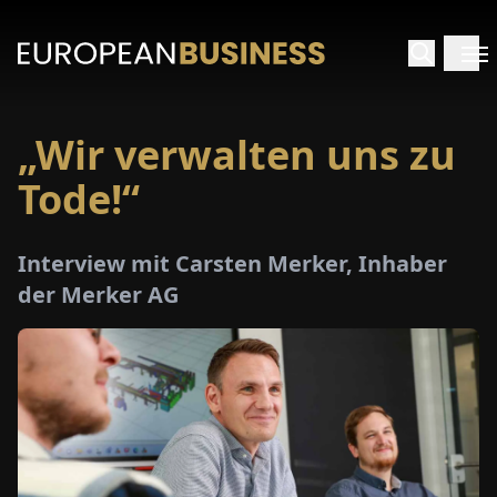
„Wir verwalten uns zu
ARTSEITE
Tode!“
TERVIEWS
Interview mit Carsten Merker, Inhaber
MENWELTEN
der Merker AG
PECIALS
E-
PAPER
MESSEN