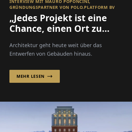
INTERVIEW MIT MAURO POPONCINI,
GRÜNDUNGSPARTNER VON POLO.PLATFORM BV
„Jedes Projekt ist eine
Chance, einen Ort zu
verbessern und eine
Architektur geht heute weit über das
Gemeinschaft zu
Entwerfen von Gebäuden hinaus.
stärken!“
MEHR LESEN