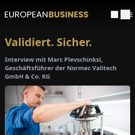
Validiert. Sicher.
ARTSEITE
Interview mit Marc Plevschinksi,
TERVIEWS
Geschäftsführer der Normec Valitech
GmbH & Co. KG
MENWELTEN
PECIALS
E-
PAPER
MESSEN