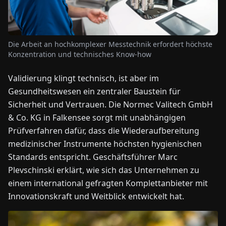
NEWS
Die Arbeit an hochkomplexer Messtechnik erfordert höchste
Konzentration und technisches Know-how
ÜBER
UNS
Validierung klingt technisch, ist aber im
Gesundheitswesen ein zentraler Baustein für
EN
DE
FR
ES
IT
NL
PL
HU
Sicherheit und Vertrauen. Die Normec Valitech GmbH
& Co. KG in Falkensee sorgt mit unabhängigen
Prüfverfahren dafür, dass die Wiederaufbereitung
KONTAKT
ZU
medizinischer Instrumente höchsten hygienischen
UNS
Standards entspricht. Geschäftsführer Marc
Plevschinski erklärt, wie sich das Unternehmen zu
einem international gefragten Komplettanbieter mit
Innovationskraft und Weitblick entwickelt hat.