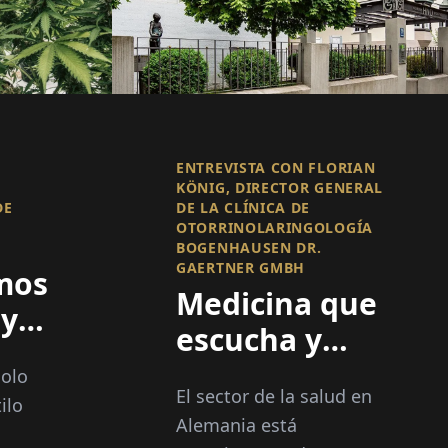
ENTREVISTA CON FLORIAN
KÖNIG, DIRECTOR GENERAL
DE
DE LA CLÍNICA DE
OTORRINOLARINGOLOGÍA
BOGENHAUSEN DR.
GAERTNER GMBH
mos
Medicina que
 y
escucha y
tización“
piensa más
solo
El sector de la salud en
allá
ilo
Alemania está