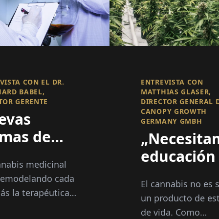
VISTA CON EL DR.
ENTREVISTA CON
ARD BABEL,
MATTHIAS GLASER,
TOR GERENTE
DIRECTOR GENERAL 
CANOPY GROWTH
evas
GERMANY GMBH
rmas de
„Necesita
ificación
educación
nnabis medicinal
ulsan la
desestigma
remodelando cada
El cannabis no es 
novación
ás la terapéutica
un producto de est
el
na, ofreciendo
de vida. Como