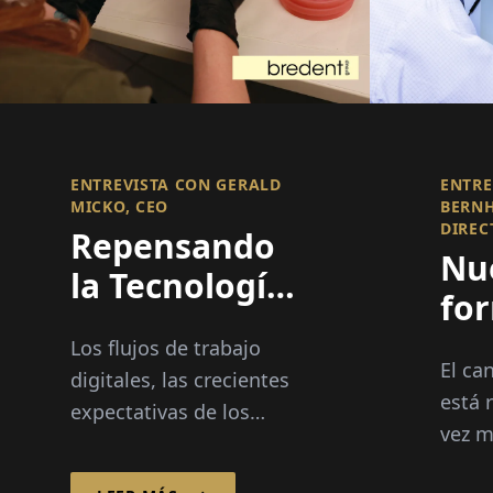
ENTREVISTA CON GERALD
ENTRE
MICKO, CEO
BERNH
DIREC
Repensando
Nu
la Tecnología
fo
Dental a
dos
Los flujos de trabajo
través de la
El ca
imp
digitales, las crecientes
Innovación
está 
expectativas de los
in
vez m
Integrada
pacientes y la creciente
en 
moder
competencia