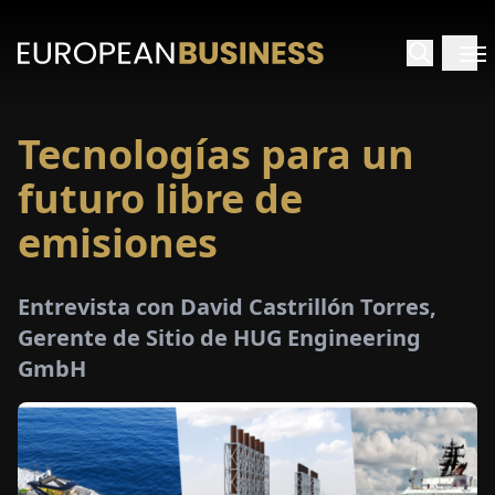
Tecnologías para un
INICIO
futuro libre de
TREVISTAS
emisiones
SPECTIVAS
Entrevista con David Castrillón Torres,
Gerente de Sitio de HUG Engineering
PECIALES
GmbH
E-
PAPEL
FERIAS