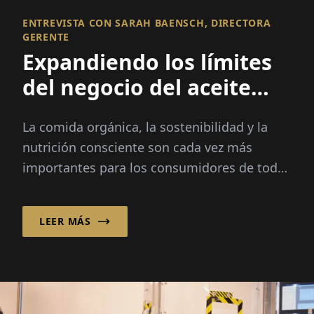
ENTREVISTA CON SARAH BAENSCH, DIRECTORA
GERENTE
Expandiendo los límites
del negocio del aceite
orgánico
La comida orgánica, la sostenibilidad y la
nutrición consciente son cada vez más
importantes para los consumidores de todo
el mundo. Durante 30 años, Ölmühle Solling
GmbH ha combinado la artesanía tradicional
LEER MÁS
con la experiencia orgánica, ofreciendo una
amplia cartera de aceites, alimentos
especializados y suplementos nutricionales.