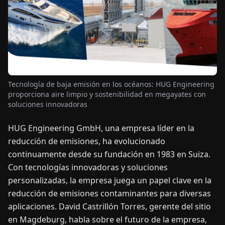
OTICIAS
ACERCA
DE
Tecnología de baja emisión en los océanos: HUG Engineering
proporciona aire limpio y sostenibilidad en megayates con
EN
DE
FR
ES
IT
NL
PL
HU
soluciones innovadoras
HUG Engineering GmbH, una empresa líder en la
CONTÁCTENOS
reducción de emisiones, ha evolucionado
continuamente desde su fundación en 1983 en Suiza.
Con tecnologías innovadoras y soluciones
personalizadas, la empresa juega un papel clave en la
reducción de emisiones contaminantes para diversas
aplicaciones. David Castrillón Torres, gerente del sitio
en Magdeburg, habla sobre el futuro de la empresa,