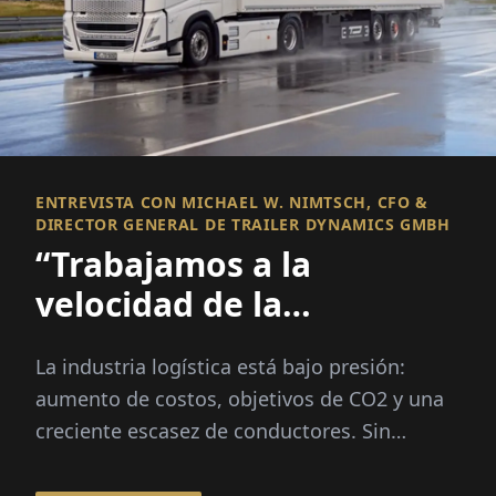
ENTREVISTA CON MICHAEL W. NIMTSCH, CFO &
DIRECTOR GENERAL DE TRAILER DYNAMICS GMBH
“Trabajamos a la
velocidad de la
innovación –
La industria logística está bajo presión:
Lamentablemente la
aumento de costos, objetivos de CO2 y una
burocracia no”
creciente escasez de conductores. Sin
embargo, Michael W. Nimtsch cree
firmemente en un...