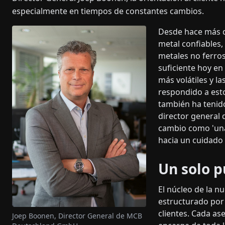
especialmente en tiempos de constantes cambios.
Desde hace más d
metal confiables,
metales no ferros
suficiente hoy en
más volátiles y l
respondido a est
también ha tenido
director general
cambio como 'un
hacia un cuidado i
Un solo p
El núcleo de la n
estructurado por 
clientes. Cada as
Joep Boonen, Director General de MCB