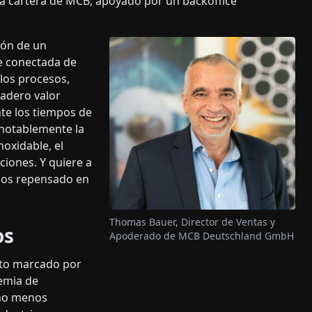
la cartera de MCB, apoyado por un backoffice
ión de un
te conectada de
los procesos,
dadero valor
nte los tiempos de
 notablemente la
noxidable, el
ciones. Y quiere a
mos repensado en
Thomas Bauer, Director de Ventas y
os
Apoderado de MCB Deutschland GmbH
nto marcado por
demia de
 no menos