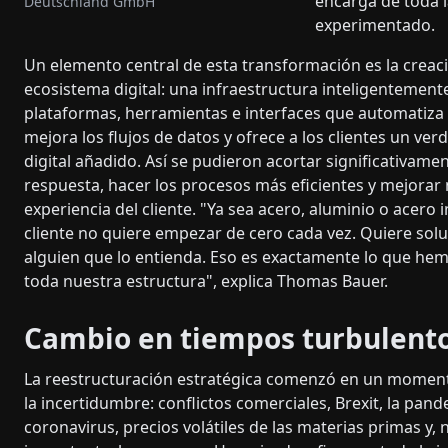
encarga de toda 
Deutschland GmbH
experimentado.
Un elemento central de esta transformación es la creac
ecosistema digital: una infraestructura inteligentemen
plataformas, herramientas e interfaces que automatiza 
mejora los flujos de datos y ofrece a los clientes un ver
digital añadido. Así se pudieron acortar significativame
respuesta, hacer los procesos más eficientes y mejorar
experiencia del cliente. "Ya sea acero, aluminio o acero i
cliente no quiere empezar de cero cada vez. Quiere solu
alguien que lo entienda. Eso es exactamente lo que he
toda nuestra estructura", explica Thomas Bauer.
Cambio en tiempos turbulent
La reestructuración estratégica comenzó en un mome
la incertidumbre: conflictos comerciales, Brexit, la pan
coronavirus, precios volátiles de las materias primas y,