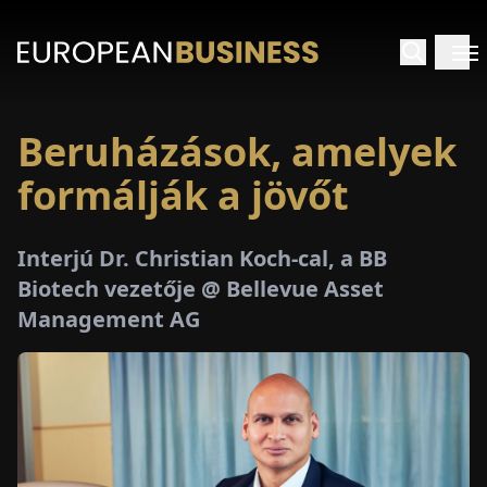
Beruházások, amelyek
EZDŐLAP
formálják a jövőt
NTERJÚK
Interjú Dr. Christian Koch-cal, a BB
EKINTÉSEK
Biotech vezetője @ Bellevue Asset
Management AG
AKCIÓK
E-
PAPÍR
ÁSÁROK