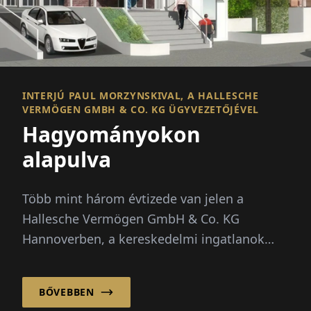
INTERJÚ PAUL MORZYNSKIVAL, A HALLESCHE
VERMÖGEN GMBH & CO. KG ÜGYVEZETŐJÉVEL
Hagyományokon
alapulva
Több mint három évtizede van jelen a
Hallesche Vermögen GmbH & Co. KG
Hannoverben, a kereskedelmi ingatlanok
területén, és megbízható hosszú távú
befektetési modellek szolgáltatójaként vált
BŐVEBBEN
ismertté...