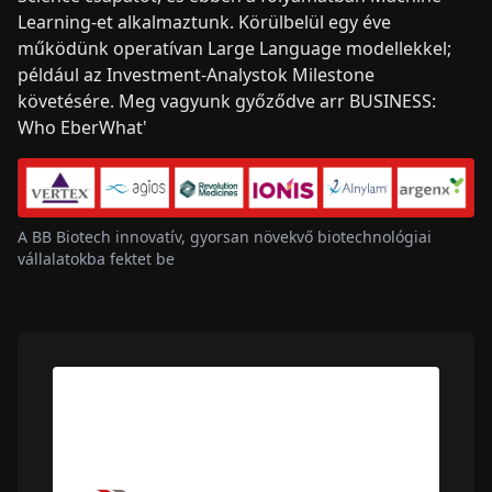
Learning-et alkalmaztunk. Körülbelül egy éve
működünk operatívan Large Language modellekkel;
például az Investment-Analystok Milestone
követésére. Meg vagyunk győződve arr BUSINESS:
Who EberWhat'
A BB Biotech innovatív, gyorsan növekvő biotechnológiai
vállalatokba fektet be