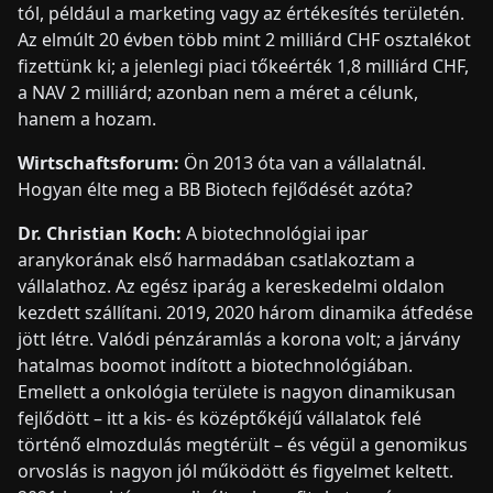
tól, például a marketing vagy az értékesítés területén.
Az elmúlt 20 évben több mint 2 milliárd CHF osztalékot
fizettünk ki; a jelenlegi piaci tőkeérték 1,8 milliárd CHF,
a NAV 2 milliárd; azonban nem a méret a célunk,
hanem a hozam.
Wirtschaftsforum:
Ön 2013 óta van a vállalatnál.
Hogyan élte meg a BB Biotech fejlődését azóta?
Dr. Christian Koch:
A biotechnológiai ipar
aranykorának első harmadában csatlakoztam a
vállalathoz. Az egész iparág a kereskedelmi oldalon
kezdett szállítani. 2019, 2020 három dinamika átfedése
jött létre. Valódi pénzáramlás a korona volt; a járvány
hatalmas boomot indított a biotechnológiában.
Emellett a onkológia területe is nagyon dinamikusan
fejlődött – itt a kis- és középtőkéjű vállalatok felé
történő elmozdulás megtérült – és végül a genomikus
orvoslás is nagyon jól működött és figyelmet keltett.