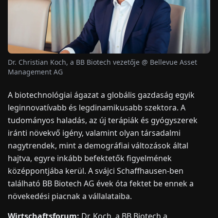
HÍREK
RÓLUNK
Dr. Christian Koch, a BB Biotech vezetője @ Bellevue Asset
Management AG
EN
DE
FR
ES
IT
NL
PL
HU
A biotechnológiai ágazat a globális gazdaság egyik
leginnovatívabb és legdinamikusabb szektora. A
KAPCSOLAT
tudományos haladás, az új terápiák és gyógyszerek
iránti növekvő igény, valamint olyan társadalmi
nagytrendek, mint a demográfiai változások által
hajtva, egyre inkább befektetők figyelmének
középpontjába kerül. A svájci Schaffhausen-ben
található BB Biotech AG évek óta fektet be ennek a
növekedési piacnak a vállalataiba.
Wirtschaftsforum:
Dr. Koch, a BB Biotech a