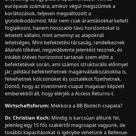
európaiak számára; amikor végül megszűntek a
korlátozások, teljesen megváltozott a
gondolkodásmód. Már nem csak áramlásokkal kellett
foglalkozni, hanem hosszabb távú horizontokat is
lehetett vállalni, mint amennyi az alapoknál
lehetséges. Mint befektetési társaság, rendelkeznek
állandó tőkével, negyedévente jelentést tesznek, és
inkább ötéves horizontot tartanak szem előtt a
befektetések során, ami számos strukturális előnnyel
jár; például befektethetnek magánvállalkozásokba is,
felvehetnek kölcsönöket és osztalékot fizethetnek.
Döntő, hogy az investment-csapat magasan képzett
emberekből áll, hogy elérjék a Access Returns-t.
Wirtschaftsforum:
Mekkora a BB Biotech csapata?
Dr. Christian Koch:
Mindig is karcsúan álltunk fel,
jelenleg egy 15 fős szakértői magcsapat vagyunk, de
további kapacitásokat is igénybe vehetünk a Bellevue-