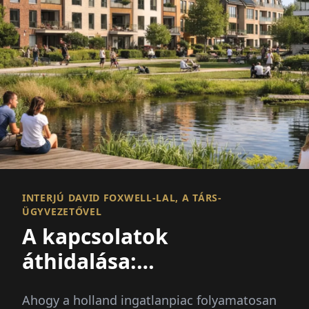
INTERJÚ DAVID FOXWELL-LAL, A TÁRS-
ÜGYVEZETŐVEL
A kapcsolatok
áthidalása:
Kapcsolatépítés,
Ahogy a holland ingatlanpiac folyamatosan