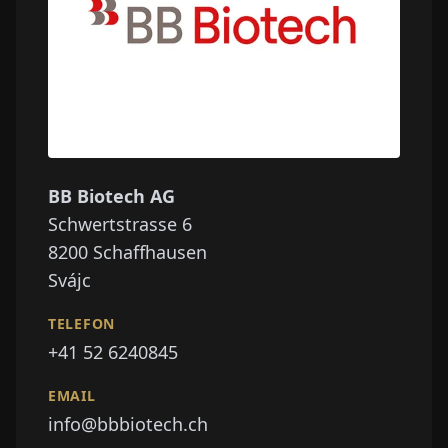
BB Biotech AG
Schwertstrasse 6
8200
Schaffhausen
Svájc
TELEFON
+41 52 6240845
EMAIL
info@bbbiotech.ch