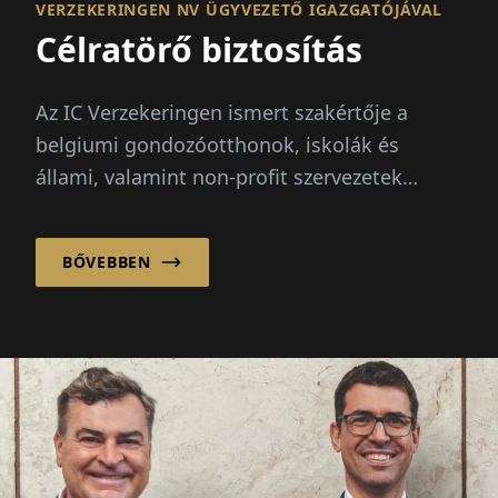
VERZEKERINGEN NV ÜGYVEZETŐ IGAZGATÓJÁVAL
Célratörő biztosítás
Az IC Verzekeringen ismert szakértője a
belgiumi gondozóotthonok, iskolák és
állami, valamint non-profit szervezetek
biztosításának. Ebben mi...
BŐVEBBEN