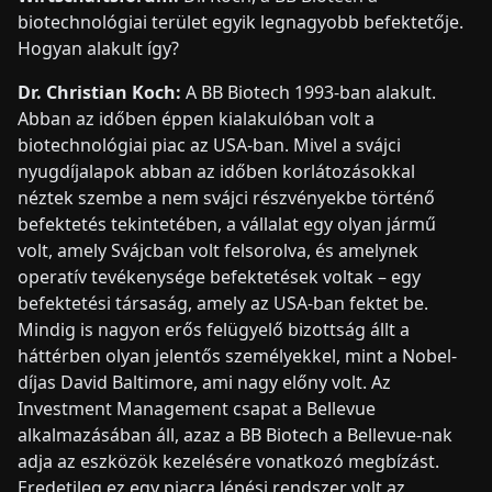
biotechnológiai terület egyik legnagyobb befektetője.
Hogyan alakult így?
Dr. Christian Koch:
A BB Biotech 1993-ban alakult.
Abban az időben éppen kialakulóban volt a
biotechnológiai piac az USA-ban. Mivel a svájci
nyugdíjalapok abban az időben korlátozásokkal
néztek szembe a nem svájci részvényekbe történő
befektetés tekintetében, a vállalat egy olyan jármű
volt, amely Svájcban volt felsorolva, és amelynek
operatív tevékenysége befektetések voltak – egy
befektetési társaság, amely az USA-ban fektet be.
Mindig is nagyon erős felügyelő bizottság állt a
háttérben olyan jelentős személyekkel, mint a Nobel-
díjas David Baltimore, ami nagy előny volt. Az
Investment Management csapat a Bellevue
alkalmazásában áll, azaz a BB Biotech a Bellevue-nak
adja az eszközök kezelésére vonatkozó megbízást.
Eredetileg ez egy piacra lépési rendszer volt az