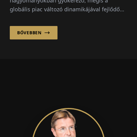
hagyományokban gyökerező, mégis a
globális piac változó dinamikájával fejlődő
örökség biztosítási brókercég, megbízható
partnerként tűnik ki ügyfelei számára és más
BŐVEBBEN
erős márkákkal is aktívan jelen van a piacon.