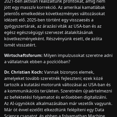
2021-ben aktívan realizáltunk profitokat, amíg nem
jött egy masszív korrekció. Az amerikai kamatlábak
jelentős emelkedése következményes változásokat
idézett elő. 2025-ben történt egy visszaesés a
gyógyszertárak, az árazási viták az USA-ban és az
egész egészségügyi szervezet átalakításának
következményeként. Részvényünk esett, de azóta
ismét visszatért.
Wirtschaftsforum:
Milyen impulzusokat szeretne adni
a vállalatnak ebben a pozícióban?
Dr. Christian Koch:
Vannak bizonyos elemek,
amelyeket tovább szeretnék fejleszteni; ezek közé
tartozik a kutatási motorunk változásai az USA-ban és
a kommunikációs területen. Szeretném újraértelmezni
az befektetési folyamatot és erősebben digitalizálni.
Az AI-ügynökök alkalmazásában már vezetők vagyunk.
Már öt évvel ezelőtt elkezdtünk felépíteni egy Data
Science csapatot, és ebben a folyamatban Machine