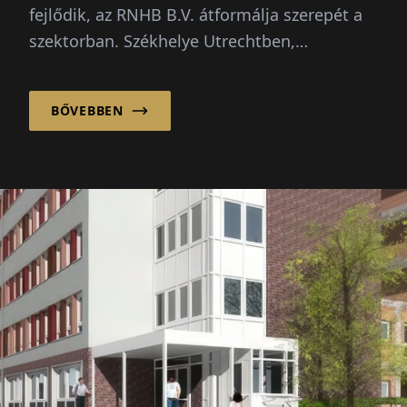
finanszírozási
fejlődik, az RNHB B.V. átformálja szerepét a
lehetőségek
szektorban. Székhelye Utrechtben,
Hollandiában...
BŐVEBBEN