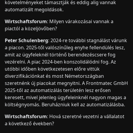
követelményeket támasztják és eddig alig vannak
automatizált megoldások.
Wirtschaftsforum
: Milyen várakozásai vannak a
piactól a közeljövőben?
Peter Schulenberg
: 2024-re további stagnálást várunk
a piacon. 2025-től valószínűleg enyhe fellendülés lesz,
amit az ügyfeleknél történő berendezéscsere fog
vezérelni. A piac 2024-ben konszolidálódni fog. Az
utóbbi időben következetesen előre vittük
diverzifikációnkat és most Németországban
szeretnénk új piacokat megnyitni. A Frontmatec GmbH
2025-től az automatizálás területén lesz erősen
keresett, mivel jelenleg ügyfeleinknél nagyon magas a
költségnyomás. Beruházniuk kell az automatizálásba.
Wirtschaftsforum
: Hová szeretné vezetni a vállalatot
a következő években?