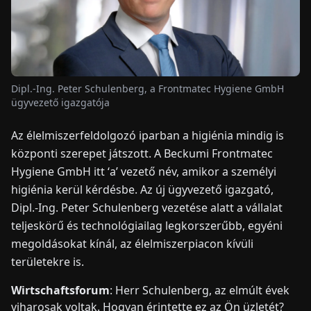
HÍREK
RÓLUNK
Dipl.-Ing. Peter Schulenberg, a Frontmatec Hygiene GmbH
ügyvezető igazgatója
EN
DE
FR
ES
IT
NL
PL
HU
Az élelmiszerfeldolgozó iparban a higiénia mindig is
központi szerepet játszott. A Beckumi Frontmatec
KAPCSOLAT
Hygiene GmbH itt ʻa’ vezető név, amikor a személyi
higiénia kerül kérdésbe. Az új ügyvezető igazgató,
Dipl.-Ing. Peter Schulenberg vezetése alatt a vállalat
teljeskörű és technológiailag legkorszerűbb, egyéni
megoldásokat kínál, az élelmiszerpiacon kívüli
területekre is.
Wirtschaftsforum
: Herr Schulenberg, az elmúlt évek
viharosak voltak. Hogyan érintette ez az Ön üzletét?