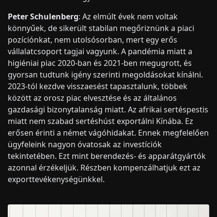
Peter Schulenberg
: Az elmúlt évek nem voltak
könnyűek, de sikerült stabilan megőriznünk a piaci
pozíciónkat, nem utolsósorban, mert egy erős
vállalatcsoport tagjai vagyunk. A pandémia miatt a
higiéniai piac 2020-ban és 2021-ben megugrott, és
gyorsan tudtunk igény szerinti megoldásokat kínálni.
2023-tól kezdve visszaesést tapasztalunk, többek
között az orosz piac elvesztése és az általános
gazdasági bizonytalanság miatt. Az afrikai sertéspestis
miatt nem szabad sertéshúst exportálni Kínába. Ez
erősen érinti a német vágóhidakat. Ennek megfelelően
ügyfeleink nagyon óvatosak az investíciók
tekintetében. Ezt mint berendezés- és apparátgyártók
azonnal érzékeljük. Részben kompenzálhatjuk ezt az
exporttevékenységünkkel.