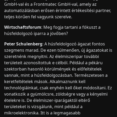
GmbH-val és a Frontmatec GmbH-val, amely az
automatizálásban erősen érintett értékesítési partner,
teljes körűen fel vagyunk szerelve.
Wirtschaftsforum
: Meg fogja tartani a fókuszt a
húsfeldolgozó iparra a jövőben?
Peter Schulenberg
: A húsfeldolgozó ágazat fontos
szegmens marad. De ezen túlmenően, új ágazatokat is
szeretnénk megnyitni. Az élelmiszeripar további
területeit azonosítottuk e célból. Például a pékáru
szektorban hasonló körülmények és előfeltételek
vannak, mint a húsfeldolgozásban. Természetesen a
keretfeltételek mások. Alkalmaznunk kell
technológiáinkat, csak enyhén kell őket módosítani. Ez
vonatkozik a gyümölcsre, zöldségre vagy a kényelmi
ételekre is. De élelmiszer-iparágaktól eltérő
területeket is vizsgálunk, mint például a
mikroelektronika. Itt is a legmagasabb