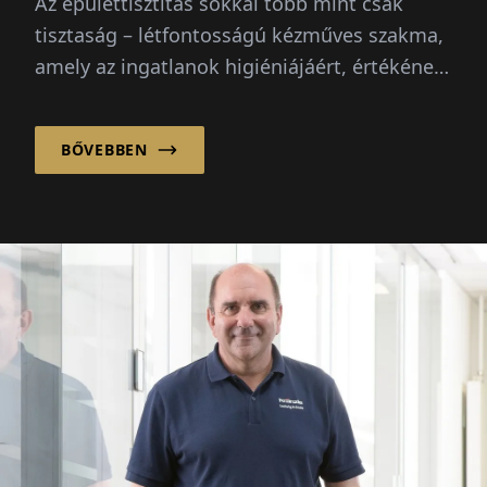
Az épülettisztítás sokkal több mint csak
tisztaság – létfontosságú kézműves szakma,
amely az ingatlanok higiéniájáért, értékének
megőrzéséért és biztonságáért felel...
BŐVEBBEN