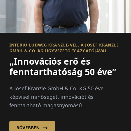
INTERJÚ LUDWIG KRÄNZLE-VEL, A JOSEF KRÄNZLE
GMBH & CO. KG ÜGYVEZETŐ IGAZGATÓJÁVAL
„Innovációs erő és
fenntarthatóság 50 éve”
A Josef Kränzle GmbH & Co. KG 50 éve
képvisel minőséget, innovációt és
fenntartható magasnyomású
tisztítástechnológiát. Mint vezető gyártó, a
vállalat...
BŐVEBBEN