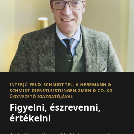
INTERJÚ FELIX SCHMIDT-TEL, A HERRMANN &
SCHMIDT DIENSTLEISTUNGEN GMBH & CO. KG
ÜGYVEZETŐ IGAZGATÓJÁVAL
Figyelni, észrevenni,
értékelni