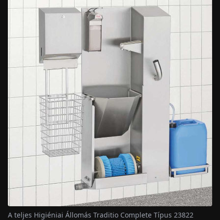
A teljes Higiéniai Állomás Traditio Complete Típus 23822