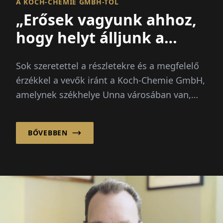
A KOCH-CHEMIE GMBH-TÓL
„Erősek vagyunk ahhoz,
hogy helyt álljunk a
világban”
Sok szeretettel a részletekre és a megfelelő
érzékkel a vevők iránt a Koch-Chemie GmbH,
amelynek székhelye Unna városában van,
tisztító- és ápoló termékeivel...
BŐVEBBEN