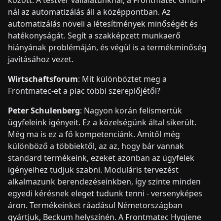
között. A testvér vállalatunknál, a Frontmatec GmbH-
nál az automatizálás áll a középpontban. Az
automatizálás növeli a létesítmények minőségét és
hatékonyságát. Segít a szakképzett munkaerő
hiányának problémáján, és végül is a termékminőség
javításához vezet.
Wirtschaftsforum
: Mit különböztet meg a
Frontmatec-et a piac többi szereplőjétől?
Peter Schulenberg
: Nagyon korán felismertük
ügyfeleink igényeit. Ez a közelségünk által sikerült.
Még ma is ez a fő kompetenciánk. Amitől még
különböző a többiektől, az az, hogy bár vannak
standard termékeink, ezeket azonban az ügyfelek
igényeihez tudjuk szabni. Moduláris tervezést
alkalmazunk berendezéseinkben, így szinte minden
egyedi kérésnek eleget tudunk tenni - versenyképes
áron. Termékeinket ráadásul Németországban
gyártjuk, Beckum helyszínén. A Frontmatec Hygiene