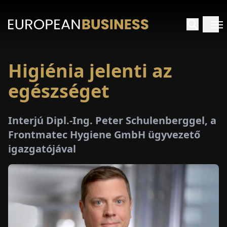
Higiénia jelenti az
EZDŐLAP
egészséget
NTERJÚK
Interjú Dipl.-Ing. Peter Schulenberggel, a
EKINTÉSEK
Frontmatec Hygiene GmbH ügyvezető
igazgatójával
AKCIÓK
E-
PAPÍR
ÁSÁROK