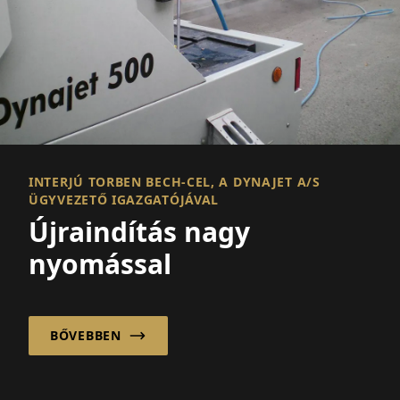
INTERJÚ TORBEN BECH-CEL, A DYNAJET A/S
ÜGYVEZETŐ IGAZGATÓJÁVAL
Újraindítás nagy
nyomással
BŐVEBBEN