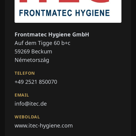
Frontmatec Hygiene GmbH
Auf dem Tigge 60 b+c
59269
Beckum
Németország
TELEFON
+49 2521 850070
EMAIL
info@itec.de
WEBOLDAL
www.itec-hygiene.com