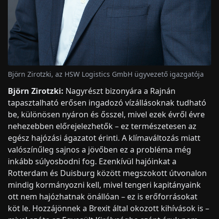
Björn Zirotzki, az HSW Logistics GmbH ügyvezető igazgatója
Björn Zirotzki:
Nagyrészt bizonyára a Rajnán
tapasztalható erősen ingadozó vízállásoknak tudható
be, különösen nyáron és ősszel, mivel ezek évről évre
nehezebben előrejelezhetők – ez természetesen az
egész hajózási ágazatot érinti. A klímaváltozás miatt
valószínűleg sajnos a jövőben ez a probléma még
inkább súlyosbodni fog. Ezenkívül hajóinkat a
Rotterdam és Duisburg között megszokott útvonalon
mindig kormányozni kell, mivel tengeri kapitányaink
ott nem hajózhatnak önállóan – ez is erőforrásokat
köt le. Hozzájönnek a Brexit által okozott kihívások is –