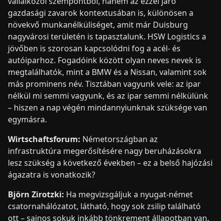
vállalkozói szempontból, hanem az ezzel járó
gazdasági zavarok kontextusában is, különösen a
növekvő munkanélküliséget, amit már Duisburg
nagyvárosi területén is tapasztalunk. HSW Logistics a
jövőben is szorosan kapcsolódni fog a acél- és
autóiparhoz. Fogadóink között olyan neves nevek is
megtalálhatók, mint a BMW és a Nissan, valamint sok
más prominens név. Tisztában vagyunk vele: az ipar
nélkül mi semmi vagyunk, és az ipar semmi nélkülünk
– hiszen a nap végén mindannyiunknak szüksége van
egymásra.
Wirtschaftsforum:
Németországban az
infrastruktúra megerősítésére nagy beruházásokra
lesz szükség a következő években – ez a belső hajózási
ágazatra is vonatkozik?
Björn Zirotzki:
Ha megvizsgáljuk a nyugat-német
csatornahálózatot, látható, hogy sok zsilip található
ott – sajnos sokuk inkább tönkrement állapotban van.