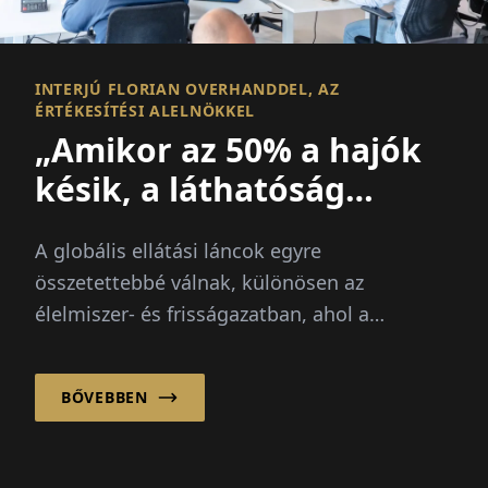
INTERJÚ FLORIAN OVERHANDDEL, AZ
ÉRTÉKESÍTÉSI ALELNÖKKEL
„Amikor az 50% a hajók
késik, a láthatóság
mindenek felett áll
A globális ellátási láncok egyre
összetettebbé válnak, különösen az
élelmiszer- és frisságazatban, ahol a
sebesség, az átláthatóság és a
megbízhatóság kritikus...
BŐVEBBEN