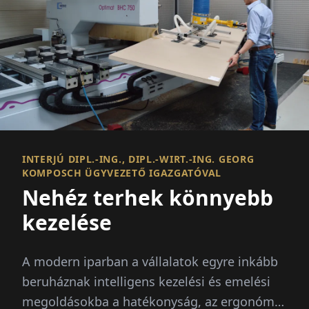
INTERJÚ DIPL.-ING., DIPL.-WIRT.-ING. GEORG
KOMPOSCH ÜGYVEZETŐ IGAZGATÓVAL
Nehéz terhek könnyebb
kezelése
A modern iparban a vállalatok egyre inkább
beruháznak intelligens kezelési és emelési
megoldásokba a hatékonyság, az ergonómia