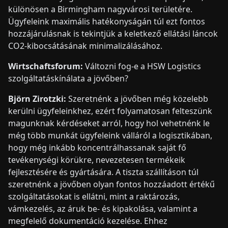
különösen a Birmingham nagyvárosi területére.
Ügyfeleink maximális hatékonyságán túl ezt fontos
hozzájárulásnak is tekintjük a keletkező ellátási láncok
CO2-kibocsátásának minimalizálásához.
Wirtschaftsforum:
Változni fog-e a HSW Logistics
szolgáltatáskínálata a jövőben?
Björn Zirotzki:
Szeretnénk a jövőben még közelebb
kerülni ügyfeleinkhez, ezért folyamatosan felteszünk
magunknak kérdéseket arról, hogy hol vehetnénk le
még több munkát ügyfeleink válláról a logisztikában,
hogy még inkább koncentrálhassanak saját fő
tevékenységi körükre, nevezetesen termékeik
fejlesztésére és gyártására. A tiszta szállításon túl
szeretnénk a jövőben olyan fontos hozzáadott értékű
szolgáltatásokat is ellátni, mint a raktározás,
vámkezelés, az áruk be- és kipakolása, valamint a
megfelelő dokumentáció kezelése. Ehhez