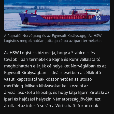
HÍREK
RÓLUNK
A Rajnától Norvégiáig és az Egyesült Királyságig: Az HSW
Logistics megbízhatóan juttatja célba az ipari termékeket
EN
DE
FR
ES
IT
NL
PL
HU
Az HSW Logistics biztosítja, hogy a Stahlcoils és
további ipari termékek a Rajna és Ruhr vállalataitól
KAPCSOLAT
megbízhatóan elérjék célhelyeiket Norvégiában és az
Egyesült Királyságban – ideális esetben a célkikötő
vasúti kapcsolatának köszönhetően az utolsó
mérföldig. Milyen kihívásokat kell kezelni az
árvízállásoktól a Brexitig, és hogy látja Björn Zirotzki az
ipari és hajózási helyszín Németország jövőjét, ezt
árulta el az interjú során a Wirtschaftsforum-nak.