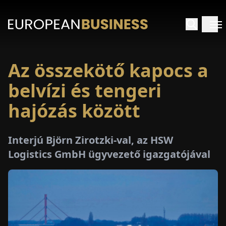
Az összekötő kapocs a
EZDŐLAP
belvízi és tengeri
NTERJÚK
hajózás között
EKINTÉSEK
Interjú Björn Zirotzki-val, az HSW
Logistics GmbH ügyvezető igazgatójával
AKCIÓK
E-
PAPÍR
ÁSÁROK