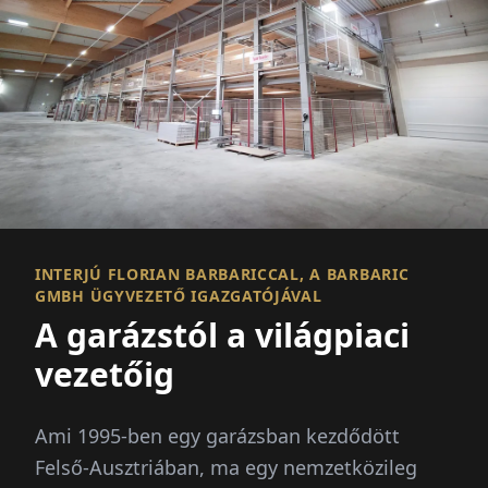
INTERJÚ FLORIAN BARBARICCAL, A BARBARIC
GMBH ÜGYVEZETŐ IGAZGATÓJÁVAL
A garázstól a világpiaci
vezetőig
Ami 1995-ben egy garázsban kezdődött
Felső-Ausztriában, ma egy nemzetközileg