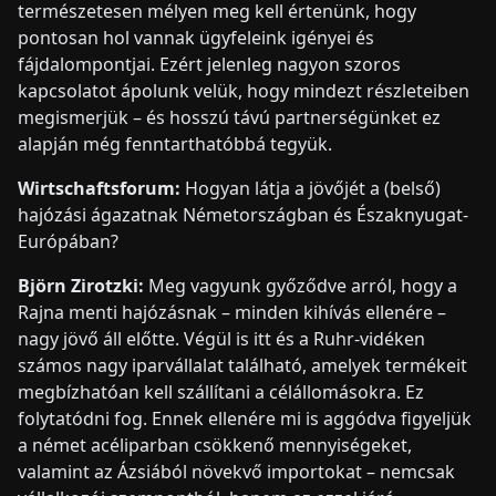
természetesen mélyen meg kell értenünk, hogy
pontosan hol vannak ügyfeleink igényei és
fájdalompontjai. Ezért jelenleg nagyon szoros
kapcsolatot ápolunk velük, hogy mindezt részleteiben
megismerjük – és hosszú távú partnerségünket ez
alapján még fenntarthatóbbá tegyük.
Wirtschaftsforum:
Hogyan látja a jövőjét a (belső)
hajózási ágazatnak Németországban és Északnyugat-
Európában?
Björn Zirotzki:
Meg vagyunk győződve arról, hogy a
Rajna menti hajózásnak – minden kihívás ellenére –
nagy jövő áll előtte. Végül is itt és a Ruhr-vidéken
számos nagy iparvállalat található, amelyek termékeit
megbízhatóan kell szállítani a célállomásokra. Ez
folytatódni fog. Ennek ellenére mi is aggódva figyeljük
a német acéliparban csökkenő mennyiségeket,
valamint az Ázsiából növekvő importokat – nemcsak