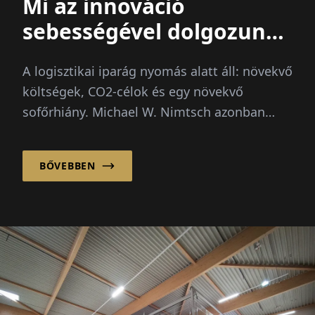
Mi az innováció
sebességével dolgozunk
– a bürokrácia sajnos
A logisztikai iparág nyomás alatt áll: növekvő
nem
költségek, CO2-célok és egy növekvő
sofőrhiány. Michael W. Nimtsch azonban
határozottan hisz egy...
BŐVEBBEN