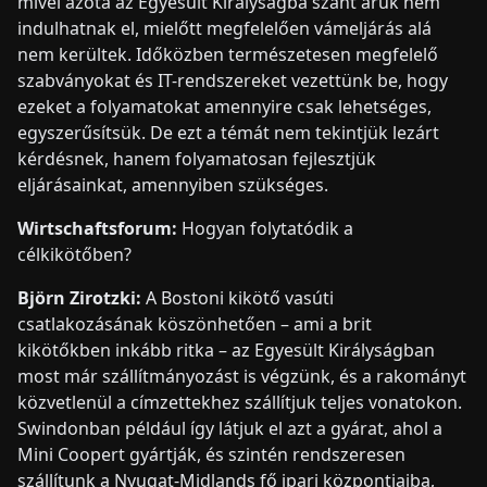
mivel azóta az Egyesült Királyságba szánt áruk nem
indulhatnak el, mielőtt megfelelően vámeljárás alá
nem kerültek. Időközben természetesen megfelelő
szabványokat és IT-rendszereket vezettünk be, hogy
ezeket a folyamatokat amennyire csak lehetséges,
egyszerűsítsük. De ezt a témát nem tekintjük lezárt
kérdésnek, hanem folyamatosan fejlesztjük
eljárásainkat, amennyiben szükséges.
Wirtschaftsforum:
Hogyan folytatódik a
célkikötőben?
Björn Zirotzki:
A Bostoni kikötő vasúti
csatlakozásának köszönhetően – ami a brit
kikötőkben inkább ritka – az Egyesült Királyságban
most már szállítmányozást is végzünk, és a rakományt
közvetlenül a címzettekhez szállítjuk teljes vonatokon.
Swindonban például így látjuk el azt a gyárat, ahol a
Mini Coopert gyártják, és szintén rendszeresen
szállítunk a Nyugat-Midlands fő ipari központjaiba,