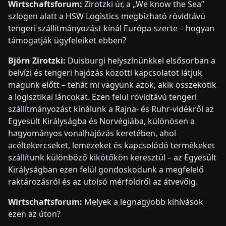
Wirtschaftsforum:
Zirotzki úr, a „We know the Sea”
szlogen alatt a HSW Logistics megbízható rövidtávú
tengeri szállítmányozást kínál Európa-szerte – hogyan
támogatják ügyfeleiket ebben?
Björn Zirotzki:
Duisburgi helyszínünkkel elsősorban a
belvízi és tengeri hajózás közötti kapcsolatot látjuk
magunk előtt – tehát mi vagyunk azok, akik összekötik
a logisztikai láncokat. Ezen felül rövidtávú tengeri
szállítmányozást kínálunk a Rajna- és Ruhr-vidékről az
Egyesült Királyságba és Norvégiába, különösen a
hagyományos vonalhajózás keretében, ahol
acéltekercseket, lemezeket és kapcsolódó termékeket
szállítunk különböző kikötőkön keresztül – az Egyesült
Királyságban ezen felül gondoskodunk a megfelelő
raktározásról és az utolsó mérföldről az átvevőig.
Wirtschaftsforum:
Melyek a legnagyobb kihívások
ezen az úton?