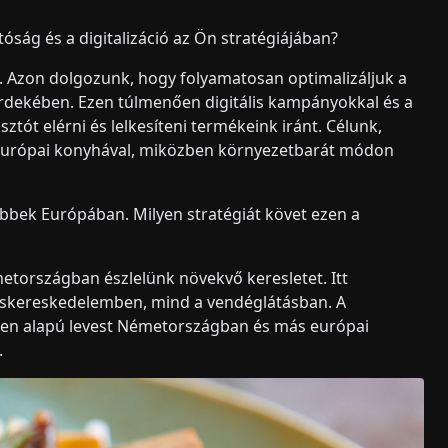
tóság és a digitalizáció az Ön stratégiájában?
 Azon dolgozunk, hogy folyamatosan optimalizáljuk a
rdekében. Ezen túlmenően digitális kampányokkal és a
ót elérni és lelkesíteni termékeink iránt. Célunk,
 európai konyhával, miközben környezetbarát módon
bbek Európában. Milyen stratégiát követ ezen a
etországban észlelünk növekvő keresletet. Itt
kiskereskedelemben, mind a vendéglátásban. A
men alapú levest Németországban és más európai
.