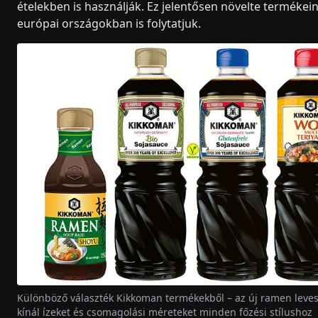
ételekben is használják. Ez jelentősen növelte termékein
európai országokban is folytatjuk.
Különböző választék Kikkoman termékekből – az új ramen levesa
kínál ízeket és csomagolási méreteket minden főzési stílushoz