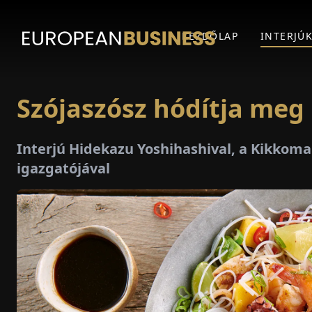
KEZDŐLAP
INTERJÚ
Szójaszósz hódítja meg
Interjú Hidekazu Yoshihashival, a Kikko
igazgatójával