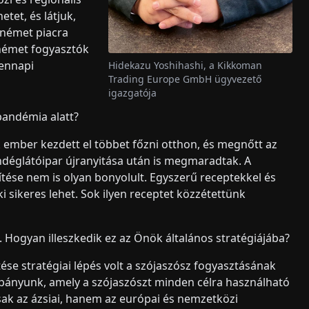
tet, és látjuk,
 német piacra
 német fogyasztók
dennapi
Hidekazu Yoshihashi, a Kikkoman
Trading Europe GmbH ügyvezető
igazgatója
pandémia alatt?
k ember kezdett el többet főzni otthon, és megnőtt az
endéglátóipar újranyitása után is megmaradtak. A
zítése nem is olyan bonyolult. Egyszerű receptekkel és
 sikeres lehet. Sok ilyen receptet közzétettünk
Hogyan illeszkedik ez az Önök általános stratégiájába?
e stratégiai lépés volt a szójaszósz fogyasztásának
nyunk, amely a szójaszószt minden célra használható
sak az ázsiai, hanem az európai és nemzetközi