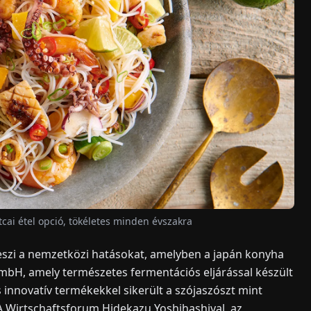
tcai étel opció, tökéletes minden évszakra
eszi a nemzetközi hatásokat, amelyben a japán konyha
bH, amely természetes fermentációs eljárással készült
 innovatív termékekkel sikerült a szójaszószt mint
A Wirtschaftsforum Hidekazu Yoshihashival, az