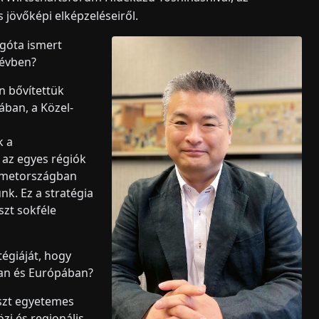
 jövőképi elképzeléseiről.
góta ismert
 évben?
n bővítettük
ában, a Közel-
k a
 az egyes régiók
Németországban
nk. Ez a stratégia
szt sokféle
égiáját, hogy
ban és Európában?
szt egyetemes
zi és regionális