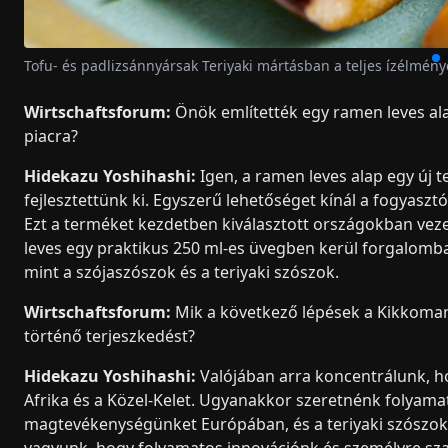
Tofu- és padlizsánnyársak Teriyaki mártásban a teljes ízélmény
Wirtschaftsforum:
Önök említették egy ramen leves ala
piacra?
Hidekazu Yoshihashi:
Igen, a ramen leves alap egy új 
fejlesztettünk ki. Egyszerű lehetőséget kínál a fogyasz
Ezt a terméket kezdetben kiválasztott országokban vezet
leves egy praktikus 250 ml-es üvegben kerül forgalomba
mint a szójaszószok és a teriyaki szószok.
Wirtschaftsforum:
Mik a következő lépések a Kikkoman
történő terjeszkedést?
Hidekazu Yoshihashi:
Valójában arra koncentrálunk, ho
Afrika és a Közel-Kelet. Ugyanakkor szeretnénk folyama
magtevékenységünket Európában, és a teriyaki szószokk
vagyunk, hogy folyamatos innovációnk és személyre sza