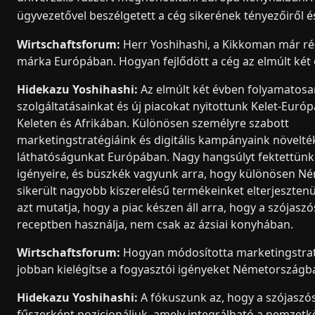
ügyvezetővel beszélgetett a cég sikerének tényezőiről és
Wirtschaftsforum:
Herr Yoshihashi, a Kikkoman már ré
márka Európában. Hogyan fejlődött a cég az elmúlt két
Hidekazu Yoshihashi:
Az elmúlt két évben folyamatosa
szolgáltatásainkat és új piacokat nyitottunk Kelet-Európ
Keleten és Afrikában. Különösen személyre szabott
marketingstratégiáink és digitális kampányaink növelté
láthatóságunkat Európában. Nagy hangsúlyt fektettünk
igényeire, és büszkék vagyunk arra, hogy különösen 
sikerült nagyobb kiszerelésű termékeinket elterjesztenü
azt mutatja, hogy a piac készen áll arra, hogy a szójaszó
receptben használja, nem csak az ázsiai konyhában.
Wirtschaftsforum:
Hogyan módosította marketingstrat
jobban kielégítse a fogyasztói igényeket Németország
Hidekazu Yoshihashi:
A fókuszunk az, hogy a szójaszó
fűszerként pozicionáljuk, amely integrálható a nemzetkö