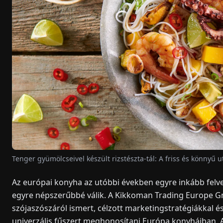
Tenger gyümölcseivel készült rizstészta-tál: A friss és könnyű u
Az európai konyha az utóbbi években egyre inkább felv
egyre népszerűbbé válik. A Kikkoman Trading Europe Gm
szójaszószáról ismert, célzott marketingstratégiákkal és
univerzális fűszert meghonosítani Európa konyháiban. 