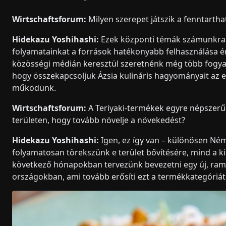
Wirtschaftsforum:
Milyen szerepet játszik a fenntartha
Hidekazu Yoshihashi:
Ezek központi témák számunkra.
folyamatainkat a források hatékonyabb felhasználása é
közösségi médián keresztül szeretnénk még több fogyaszt
hogy összekapcsoljuk Ázsia kulináris hagyományait az
működünk.
Wirtschaftsforum:
A Teriyaki-termékek egyre népszerű
területen, hogy tovább növelje a növekedést?
Hidekazu Yoshihashi:
Igen, ez így van – különösen Ném
folyamatosan törekszünk e terület bővítésére, mind a 
következő hónapokban tervezünk bevezetni egy új, ra
országokban, ami tovább erősíti ezt a termékkategóriát