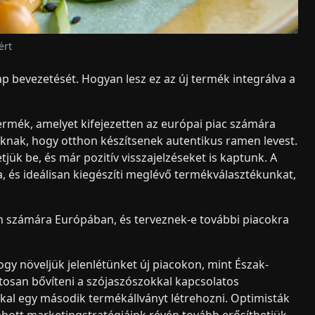
ért
p bevezetését. Hogyan lesz ez az új termék integrálva a
termék, amelyet kifejezetten az európai piac számára
tóknak, hogy otthon készítsenek autentikus ramen levest.
jük be, és már pozitív visszajelzéseket is kaptunk. A
, és ideálisan kiegészíti meglévő termékválasztékunkat,
 számára Európában, és terveznek-e további piacokra
gy növeljük jelenlétünket új piacokon, mint Észak-
tosan bővíteni a szójaszószokkal kapcsolatos
al egy második termékállványt létrehozni. Optimisták
bott marketingstratégiáink révén tovább erősíthetjük