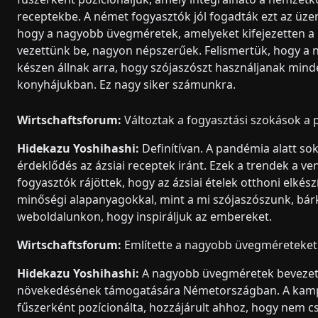
receptekbe. A német fogyasztók jól fogadták ezt az üzene
hogy a nagyobb üvegméretek, amelyeket kifejezetten a
vezettünk be, nagyon népszerűek. Felismertük, hogy a
készen állnak arra, hogy szójaszószt használjanak min
konyhájukban. Ez nagy siker számunkra.
Wirtschaftsforum:
Változtak a fogyasztási szokások a 
Hidekazu Yoshihashi:
Definítívan. A pandémia alatt so
érdeklődés az ázsiai receptek iránt. Ezek a trendek a v
fogyasztók rájöttek, hogy az ázsiai ételek otthoni elkés
minőségi alapanyagokkal, mint a mi szójaszószunk, bárki
weboldalunkon, hogy inspiráljuk az embereket.
Wirtschaftsforum:
Említette a nagyobb üvegméreteket. 
Hidekazu Yoshihashi:
A nagyobb üvegméretek bevezetés
növekedésének támogatására Németországban. A kampá
fűszerként pozícionálta, hozzájárult ahhoz, hogy nem c