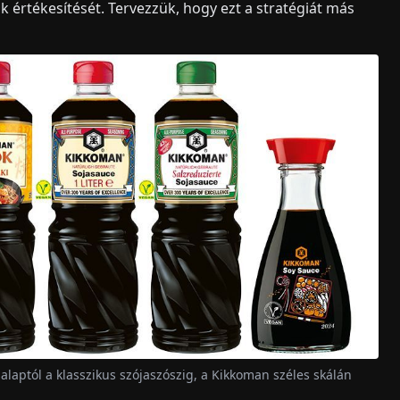
k értékesítését. Tervezzük, hogy ezt a stratégiát más
laptól a klasszikus szójaszószig, a Kikkoman széles skálán