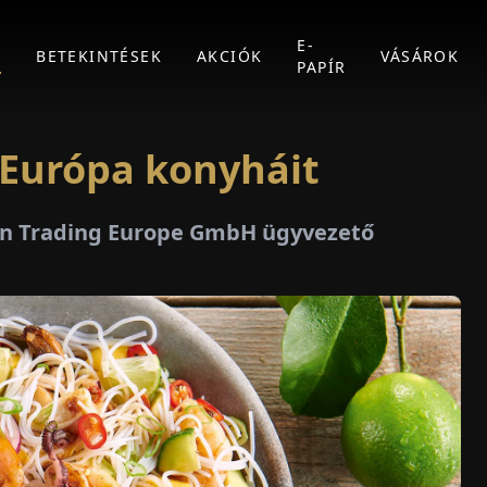
E-
K
BETEKINTÉSEK
AKCIÓK
VÁSÁROK
PAPÍR
 Európa konyháit
man Trading Europe GmbH ügyvezető