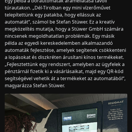
Egy példa a borautomaták áramellátása távoli
túrautakon. „Dél-Tirolban egy mini vízerőművet
telepítettünk egy patakba, hogy ellássuk az
automatát“, számol be Stefan Stüwer. Ez a kreatív
megközelítés mutatja, hogy a Stüwer GmbH számára
nincsenek megoldhatatlan problémák. Egy másik
példa az egyedi kereskedelemben alkalmazandó
automaták fejlesztése, amelyek segítenek csökkenteni
a lopásokat és diszkréten árusítani kínos termékeket.
„Fejlesztettünk egy rendszert, amelyben az ügyfelek a
pénztárnál fizetik ki a vásárlásaikat, majd egy QR-kód
segítségével vehetik át a termékeket az automatából“,
magyarázza Stefan Stüwer.