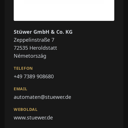
Stüwer GmbH & Co. KG
Zeppelinstraße 7
72535
Heroldstatt
Németország
TELEFON
+49 7389 908680
EMAIL
automaten@stuewer.de
WEBOLDAL
www.stuewer.de