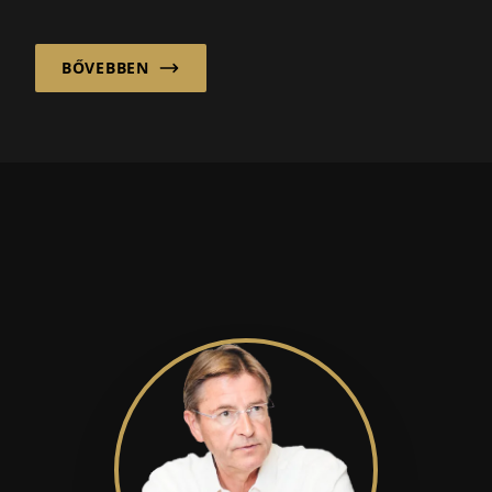
és...
BŐVEBBEN