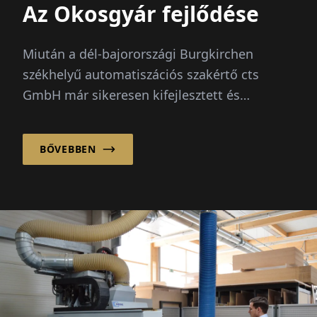
Az Okosgyár fejlődése
Miután a dél-bajorországi Burgkirchen
székhelyű automatiszációs szakértő cts
GmbH már sikeresen kifejlesztett és
implementált intelligens automatisációs
megoldásokat raktár alkalmazásokhoz...
BŐVEBBEN