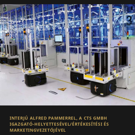
INTERJÚ ALFRED PAMMERREL, A CTS GMBH
IGAZGATÓ-HELYETTESÉVEL/ÉRTÉKESÍTÉSI ÉS
MARKETINGVEZETŐJÉVEL