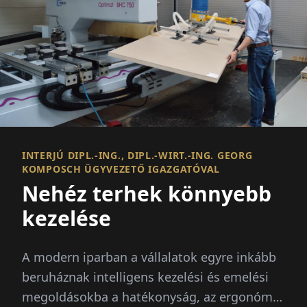
INTERJÚ DIPL.-ING., DIPL.-WIRT.-ING. GEORG
KOMPOSCH ÜGYVEZETŐ IGAZGATÓVAL
Nehéz terhek könnyebb
kezelése
A modern iparban a vállalatok egyre inkább
beruháznak intelligens kezelési és emelési
megoldásokba a hatékonyság, az ergonómia