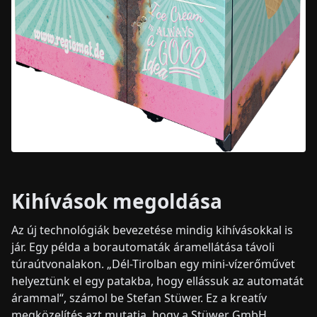
Kihívások megoldása
Az új technológiák bevezetése mindig kihívásokkal is
jár. Egy példa a borautomaták áramellátása távoli
túraútvonalakon. „Dél-Tirolban egy mini-vízerőművet
helyeztünk el egy patakba, hogy ellássuk az automatát
árammal“, számol be Stefan Stüwer. Ez a kreatív
megközelítés azt mutatja, hogy a Stüwer GmbH