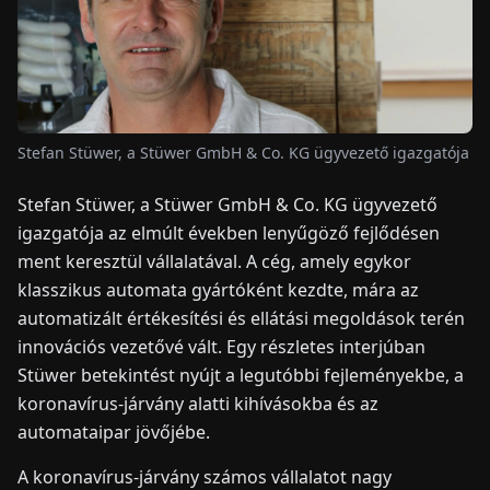
HÍREK
RÓLUNK
Stefan Stüwer, a Stüwer GmbH & Co. KG ügyvezető igazgatója
EN
DE
FR
ES
IT
NL
PL
HU
Stefan Stüwer, a Stüwer GmbH & Co. KG ügyvezető
igazgatója az elmúlt években lenyűgöző fejlődésen
ment keresztül vállalatával. A cég, amely egykor
KAPCSOLAT
klasszikus automata gyártóként kezdte, mára az
automatizált értékesítési és ellátási megoldások terén
innovációs vezetővé vált. Egy részletes interjúban
Stüwer betekintést nyújt a legutóbbi fejleményekbe, a
koronavírus-járvány alatti kihívásokba és az
automataipar jövőjébe.
A koronavírus-járvány számos vállalatot nagy