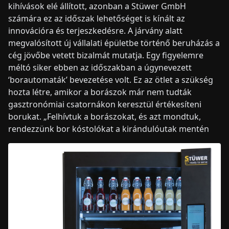
kihívások elé állított, azonban a Stüwer GmbH
számára ez az időszak lehetőséget is kínált az
innovációra és terjeszkedésre. A járvány alatt
megvalósított új vállalati épületbe történő beruházás a
cég jövőbe vetett bizalmát mutatja. Egy figyelemre
méltó siker ebben az időszakban a úgynevezett
‘borautomaták’ bevezetése volt. Ez az ötlet a szükség
hozta létre, amikor a borászok már nem tudták
gasztronómiai csatornákon keresztül értékesíteni
borukat. „Felhívtuk a borászokat, és azt mondtuk,
rendezzünk bor kóstolókat a kirándulóutak mentén