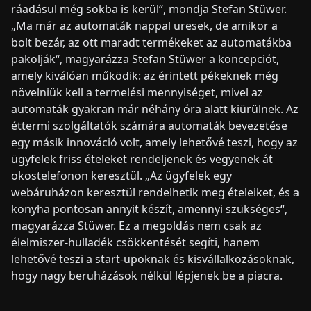
ráadásul még sokba is kerül“, mondja Stefan Stüwer.
„Ma már az automaták nappal üresek, de amikor a
bolt bezár, az ott maradt termékeket az automatákba
pakolják“, magyarázza Stefan Stüwer a koncepciót,
amely kiválóan működik: az érintett pékeknek még
növelniük kell a termelési mennyiséget, mivel az
automaták gyakran már néhány óra alatt kiürülnek. Az
éttermi szolgáltatók számára automaták bevezetése
egy másik innováció volt, amely lehetővé teszi, hogy az
ügyfelek friss ételeket rendeljenek és vegyenek át
okostelefonon keresztül. „Az ügyfelek egy
webáruházon keresztül rendelhetik meg ételeiket, és a
konyha pontosan annyit készít, amennyi szükséges“,
magyarázza Stüwer. Ez a megoldás nem csak az
élelmiszer-hulladék csökkentését segíti, hanem
lehetővé teszi a start-upoknak és kisvállalkozásoknak,
hogy nagy beruházások nélkül lépjenek be a piacra.