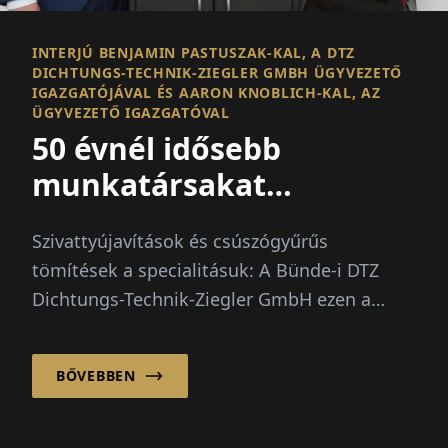
INTERJÚ BENJAMIN PASTUSZAK-KAL, A DTZ
DICHTUNGS-TECHNIK-ZIEGLER GMBH ÜGYVEZETŐ
IGAZGATÓJÁVAL ÉS AARON KNOBLICH-KAL, AZ
ÜGYVEZETŐ IGAZGATÓVAL
50 évnél idősebb
munkatársakat
alkalmazunk
Szivattyújavítások és csúszógyűrűs
tömítések a specialitásuk: A Bünde-i DTZ
Dichtungs-Technik-Ziegler GmbH ezen a
területen évtizedes E...
BŐVEBBEN