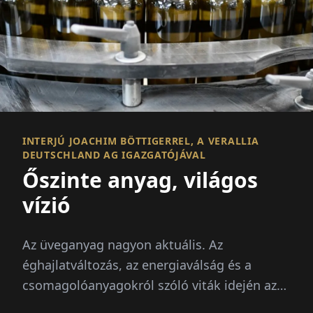
INTERJÚ JOACHIM BÖTTIGERREL, A VERALLIA
DEUTSCHLAND AG IGAZGATÓJÁVAL
Őszinte anyag, világos
vízió
Az üveganyag nagyon aktuális. Az
éghajlatváltozás, az energiaválság és a
csomagolóanyagokról szóló viták idején az
anyag a reflektorfényben áll: végtelenül