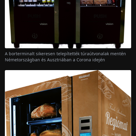
A borterminalt sikeresen telepítették túraútvonalak mentén
Németországban és Ausztriában a Corona idején