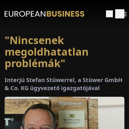
"Nincsenek
EZDŐLAP
megoldhatatlan
NTERJÚK
problémák"
EKINTÉSEK
Interjú Stefan Stüwerrel, a Stüwer GmbH
& Co. KG ügyvezető igazgatójával
AKCIÓK
E-
PAPÍR
ÁSÁROK