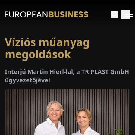
Víziós műanyag
EZDŐLAP
megoldások
NTERJÚK
Interjú Martin Hierl-lal, a TR PLAST GmbH
EKINTÉSEK
ügyvezetőjével
AKCIÓK
E-
PAPÍR
ÁSÁROK