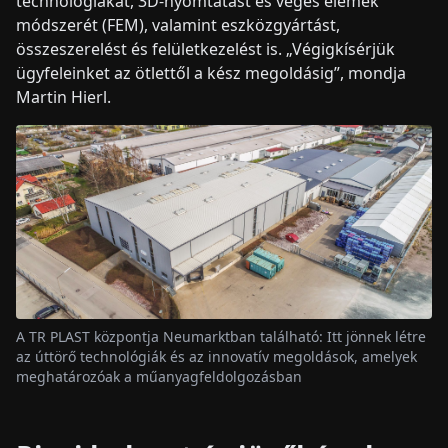
technológiákat, 3D-nyomtatást és véges elemek
módszerét (FEM), valamint eszközgyártást,
összeszerelést és felületkezelést is. „Végigkísérjük
ügyfeleinket az ötlettől a kész megoldásig”, mondja
Martin Hierl.
A TR PLAST központja Neumarktban található: Itt jönnek létre
az úttörő technológiák és az innovatív megoldások, amelyek
meghatározóak a műanyagfeldolgozásban