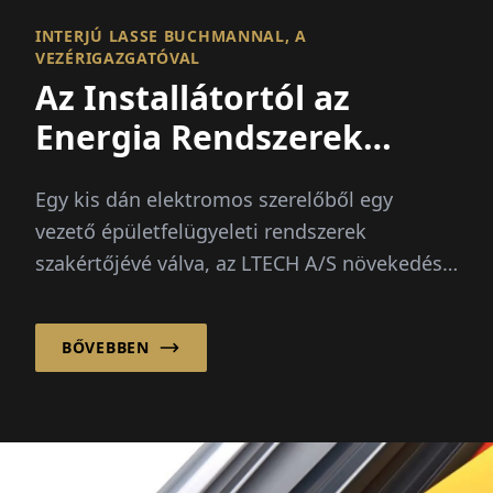
INTERJÚ LASSE BUCHMANNAL, A
VEZÉRIGAZGATÓVAL
Az Installátortól az
Energia Rendszerek
Vezetőjéig
Egy kis dán elektromos szerelőből egy
vezető épületfelügyeleti rendszerek
szakértőjévé válva, az LTECH A/S növekedése
a folyamatosan növekvő...
BŐVEBBEN