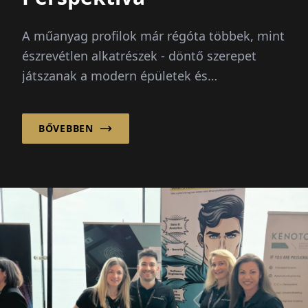
A műanyag profilok már régóta többek, mint
észrevétlen alkatrészek - döntő szerepet
játszanak a modern épületek és
technológiák hatékonyságában,
kényelmében és tartósságában. CF...
BŐVEBBEN