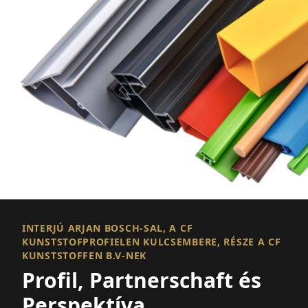
INTERJÚ ARJAN BOSCH-SAL, A CF
KUNSTSTOFPROFIELEN KULCSEMBERE, RÉSZE A CF
KUNSTSTOFFEN B.V-NEK
Profil, Partnerschaft és
Perspektíva