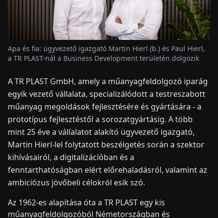
HÍREK
Apa és fia: ügyvezető igazgató Martin Hierl (b.) és Paul Hierl,
RÓLUNK
a TR PLAST-nál a Business Development területén dolgozik
A TR PLAST GmbH, amely a műanyagfeldolgozó iparág
EN
DE
FR
ES
IT
NL
PL
HU
egyik vezető vállalata, specializálódott a testreszabott
műanyag megoldások fejlesztésére és gyártására - a
KAPCSOLAT
prototípus fejlesztéstől a sorozatgyártásig. A több
mint 25 éve a vállalatot alakító ügyvezető igazgató,
Martin Hierl-lel folytatott beszélgetés során a szektor
kihívásairól, a digitalizációban és a
fenntarthatóságban elért előrehaladásról, valamint az
ambiciózus jövőbeli célokról esik szó.
Az 1962-es alapítása óta a TR PLAST egy kis
műanyagfeldolgozóból Németországban és