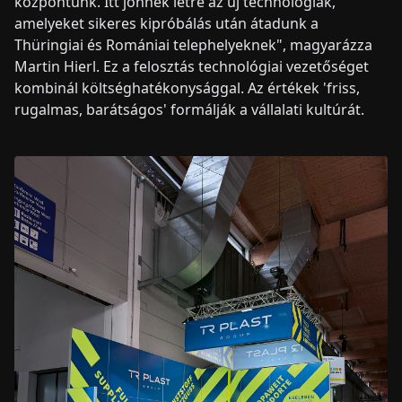
központunk. Itt jönnek létre az új technológiák,
amelyeket sikeres kipróbálás után átadunk a
Thüringiai és Romániai telephelyeknek", magyarázza
Martin Hierl. Ez a felosztás technológiai vezetőséget
kombinál költséghatékonysággal. Az értékek 'friss,
rugalmas, barátságos' formálják a vállalati kultúrát.