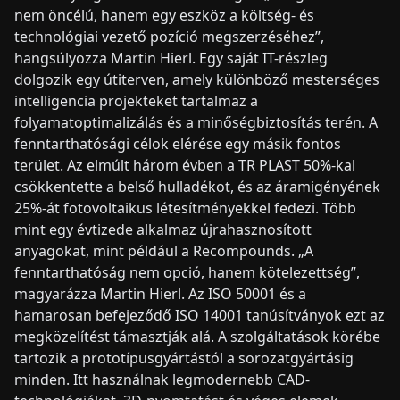
nem öncélú, hanem egy eszköz a költség- és
technológiai vezető pozíció megszerzéséhez”,
hangsúlyozza Martin Hierl. Egy saját IT-részleg
dolgozik egy útiterven, amely különböző mesterséges
intelligencia projekteket tartalmaz a
folyamatoptimalizálás és a minőségbiztosítás terén. A
fenntarthatósági célok elérése egy másik fontos
terület. Az elmúlt három évben a TR PLAST 50%-kal
csökkentette a belső hulladékot, és az áramigényének
25%-át fotovoltaikus létesítményekkel fedezi. Több
mint egy évtizede alkalmaz újrahasznosított
anyagokat, mint például a Recompounds. „A
fenntarthatóság nem opció, hanem kötelezettség”,
magyarázza Martin Hierl. Az ISO 50001 és a
hamarosan befejeződő ISO 14001 tanúsítványok ezt az
megközelítést támasztják alá. A szolgáltatások körébe
tartozik a prototípusgyártástól a sorozatgyártásig
minden. Itt használnak legmodernebb CAD-