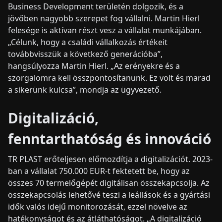
Business Development területén dolgozik, és a
jövőben nagyobb szerepet fog vállalni. Martin Hierl
felesége is aktívan részt vesz a vállalat munkájában.
„Célunk, hogy a családi vállalkozás értékeit
továbbvisszük a következő generációba”,
hangsúlyozza Martin Hierl. „Az erényekre és a
szorgalomra kell összpontosítanunk. Ez volt és marad
a sikerünk kulcsa”, mondja az ügyvezető.
Digitalizáció,
fenntarthatóság és innováció
TR PLAST erőteljesen előmozdítja a digitalizációt. 2023-
ban a vállalat 750.000 EUR-t fektetett be, hogy az
összes 70 termelőgépét digitálisan összekapcsolja. Az
összekapcsolás lehetővé teszi a leállások és a gyártási
idők valós idejű monitorozását, ezzel növelve az
hatékonyságot és az átláthatóságot. „A digitalizáció