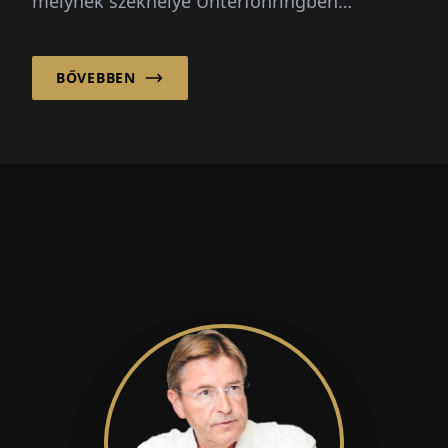
melynek székhelye Unterföhringben
található, közel három évtizede kíséri végig a
vállalatokat...
BŐVEBBEN