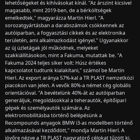
lehetőségeket és kihívásokat kínál. "Az árszint kicsivel
magasabb, mint 2019-ben, de a bérköltségek
emelkedtek," magyarázza Martin Hierl. "A
sorozatgyártásban a darabszámok csökkennek az
autóiparban, a fogyasztási cikkek és az elektronika
területén, ami alkalmazkodást igényel." Ugyanakkor
az új üzletágak jól működnek, melyeket
szakkiállításokon, mint a Fakuma, mutattak be. "A
Fakuma 2024 teljes siker volt: Húsz értékes
kapcsolatot tudtunk kialakítani," számol be Martin
Hierl. Az export aránya 57%-kal a TR PLAST nemzetközi
piacokon van jelen. A vevők 80%-a német cég globális
orientációval. "A bevételünk 40%-át az autóiparban
generáljuk, megoldásokkal a teherautók, építőipari
gépek és személyautók számára. Az
elektromobilitásba történő belépésünk a
Recompounds anyagok BMW i3-as modellben történő
alkalmazásával kezdődött," mondja Martin Hierl. A
jövőre nézve a TR PLAST nagyratörő célokat tűzött ki.