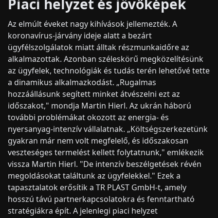
Piaci helyzet és jövőképek
Az elmúlt éveket nagy kihívások jellemezték. A
koronavírus-járvány ideje alatt a bezárt
ügyfélszolgálatok miatt álltak részmunkaidőre az
alkalmazottak. Azonban széleskörű megközelítésünk
az ügyfelek, technológiák és tudás terén lehetővé tette
a dinamikus alkalmazkodást. „Rugalmas
hozzáállásunk segített minket átvészelni ezt az
időszakot," mondja Martin Hierl. Az ukrán háború
további problémákat okozott az energia- és
nyersanyag-intenzív vállalatnak. „Költségszerkezetünk
gyakran már nem volt megfelelő, és időszakosan
veszteséges termelést kellett folytatnunk," emlékezik
vissza Martin Hierl. "De intenzív beszélgetések révén
megoldásokat találtunk az ügyfelekkel." Ezek a
tapasztalatok erősítik a TR PLAST GmbH-t, amely
hosszú távú partnerkapcsolatokra és fenntartható
stratégiákra épít. A jelenlegi piaci helyzet