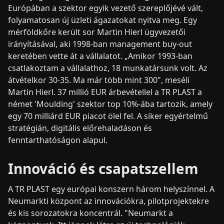
Európában a szektor egyik vezető szereplőjévé vált,
folyamatosan új üzleti ágazatokat nyitva meg. Egy
mérföldkőre került sor Martin Hierl ügyvezetői
irányításával, aki 1998-ban management buy-out
keretében vette át a vállalatot. „Amikor 1993-ban
csatlakoztam a vállalathoz, 18 munkatársunk volt. Az
átvételkor 30-35. Ma már több mint 300", meséli
Martin Hierl. 37 millió EUR árbevétellel a TR PLAST a
német 'Moulding' szektor top 10%-ába tartozik, amely
egy 70 milliárd EUR piacot ölel fel. A siker egyértelmű
stratégián, digitális előrehaladáson és
fenntarthatóságon alapul.
Innováció és csapatszellem
A TR PLAST egy európai konszern három helyszínnel. A
Neumarkti központ az innovációkra, pilotprojektekre
és kis sorozatokra koncentrál. "Neumarkt a