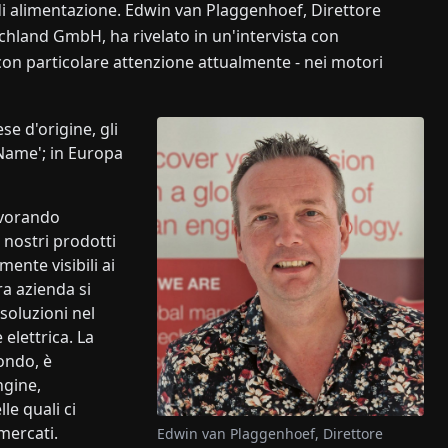
di alimentazione. Edwin van Plaggenhoef, Direttore
hland GmbH, ha rivelato in un'intervista con
con particolare attenzione attualmente - nei motori
e d'origine, gli
Name'; in Europa
lavorando
 nostri prodotti
nte visibili ai
ra azienda si
soluzioni nel
elettrica. La
ondo, è
ngine,
le quali ci
mercati.
Edwin van Plaggenhoef, Direttore