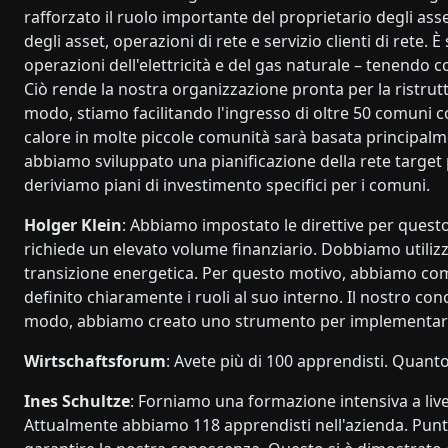
rafforzato il ruolo importante del proprietario degli asset
degli asset, operazioni di rete e servizio clienti di rete
operazioni dell'elettricità e del gas naturale – tenendo c
Ciò rende la nostra organizzazione pronta per la ristrutt
modo, stiamo facilitando l'ingresso di oltre 50 comuni c
calore in molte piccole comunità sarà basata principalmen
abbiamo sviluppato una pianificazione della rete target p
deriviamo piani di investimento specifici per i comuni.
Holger Klein
: Abbiamo impostato le direttive per questo 
richiede un elevato volume finanziario. Dobbiamo utiliz
transizione energetica. Per questo motivo, abbiamo com
definito chiaramente i ruoli al suo interno. Il nostro co
modo, abbiamo creato uno strumento per implementare l
Wirtschaftsforum
: Avete più di 100 apprendisti. Quant
Ines Schultze
: Forniamo una formazione intensiva a live
Attualmente abbiamo 118 apprendisti nell'azienda. Punt