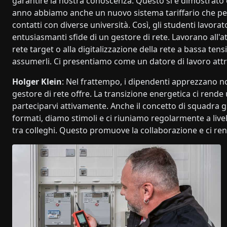
garantire la nostra conoscenza. Questo si è dimostrato e
anno abbiamo anche un nuovo sistema tariffario che perm
contatti con diverse università. Così, gli studenti lavor
entusiasmanti sfide di un gestore di rete. Lavorano all'at
rete target o alla digitalizzazione della rete a bassa ten
assumerli. Ci presentiamo come un datore di lavoro att
Holger Klein
: Nel frattempo, i dipendenti apprezzano non
gestore di rete offre. La transizione energetica ci rende 
parteciparvi attivamente. Anche il concetto di squadra g
formati, diamo stimoli e ci riuniamo regolarmente a live
tra colleghi. Questo promuove la collaborazione e ci rende