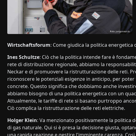
Wirtschaftsforum
: Come giudica la politica energetica
Ines Schultze
: Ciò che la politica intende fare è fond
rete di distribuzione regionale, abbiamo la responsabilità
Neckar e di promuovere la ristrutturazione delle reti
riconoscere le potenziali esigenze in anticipo, per pot
concrete. Questo significa che dobbiamo anche investire
abbiamo bisogno di una politica energetica con un quadro 
Attualmente, le tariffe di rete si basano purtroppo anco
Ciò complica la ristrutturazione delle reti elettriche.
Holger Klein
: Va menzionato positivamente la politica d
di gas naturale. Qui si è presa la decisione giusta, opta
una rapida reazione e gestire l'imminente carenza. Così 