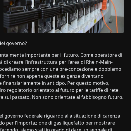
 del governo?
amentalmente importante per il futuro. Come operatore di
 di creare l'infrastruttura per l'area di Rhein-Main-
. Procediamo sempre con una pre-concezione e dobbiamo
er fornire non appena queste esigenze diventano
 finanziariamente in anticipo. Per questo motivo,
regolatorio orientato al futuro per le tariffe di rete.
ra sul passato. Non sono orientate al fabbisogno futuro.
el governo federale riguardo alla situazione di carenza
ndo per l'importazione di gas liquefatto per mostrare
facendo, siamo stati in grado di dare un segnale di