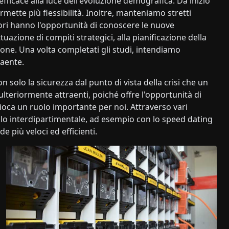
fficace alla luce dell'evoluzione demografica. Da inizio
ette più flessibilità. Inoltre, manteniamo stretti
atori hanno l'opportunità di conoscere le nuove
tuazione di compiti strategici, alla pianificazione della
sione. Una volta completati gli studi, intendiamo
raente.
 solo la sicurezza dal punto di vista della crisi che un
ulteriormente attraenti, poiché offre l'opportunità di
ioca un ruolo importante per noi. Attraverso vari
llo interdipartimentale, ad esempio con lo speed dating
 più veloci ed efficienti.