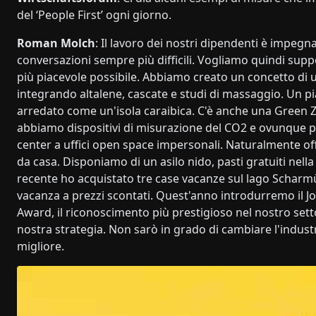
del ‘People First’ ogni giorno.
Roman Molch
: Il lavoro dei nostri dipendenti è impegn
conversazioni sempre più difficili. Vogliamo quindi suppor
più piacevole possibile. Abbiamo creato un concetto di uff
integrando altalene, cascate e studi di massaggio. Un pi
arredato come un'isola caraibica. C'è anche una Green Zon
abbiamo dispositivi di misurazione del CO2 e ovunque pr
center a uffici open space impersonali. Naturalmente offri
da casa. Disponiamo di un asilo nido, pasti gratuiti nella
recente ho acquistato tre case vacanze sul lago Scharmü
vacanza a prezzi scontati. Quest'anno introdurremo il Job
Award, il riconoscimento più prestigioso nel nostro set
nostra strategia. Non sarò in grado di cambiare l'industri
migliore.