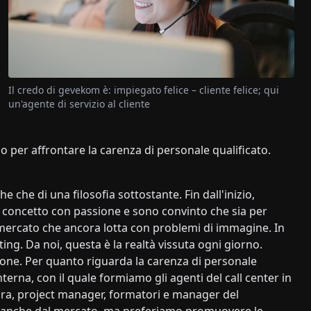
Il credo di gevekom è: impiegato felice – cliente felice; qui
un'agente di servizio al cliente
 per affrontare la carenza di personale qualificato.
he che di una filosofia sottostante. Fin dall'inizio,
o concetto con passione e sono convinto che sia per
 mercato che ancora lotta con problemi di immagine. In
ng. Da noi, questa è la realtà vissuta ogni giorno.
one. Per quanto riguarda la carenza di personale
terna, con il quale formiamo gli agenti del call center in
uadra, project manager, formatori e manager del
o anche dal mercato, ma preferiamo promuovere le