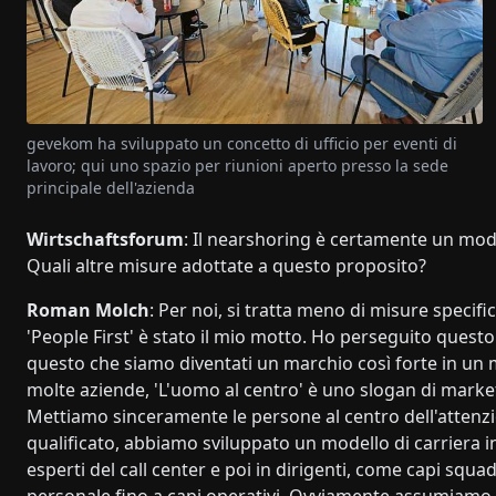
gevekom ha sviluppato un concetto di ufficio per eventi di
lavoro; qui uno spazio per riunioni aperto presso la sede
principale dell'azienda
Wirtschaftsforum
: Il nearshoring è certamente un modo
Quali altre misure adottate a questo proposito?
Roman Molch
: Per noi, si tratta meno di misure specific
'People First' è stato il mio motto. Ho perseguito quest
questo che siamo diventati un marchio così forte in un
molte aziende, 'L'uomo al centro' è uno slogan di marketi
Mettiamo sinceramente le persone al centro dell'attenzi
qualificato, abbiamo sviluppato un modello di carriera in
esperti del call center e poi in dirigenti, come capi sq
personale fino a capi operativi. Ovviamente assumiam