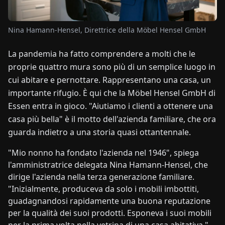
NOTIZIE
Nina Hamann-Hensel, Direttrice della Möbel Hensel GmbH
La pandemia ha fatto comprendere a molti che le
CHI
proprie quattro mura sono più di un semplice luogo in
SIAMO
cui abitare e pernottare. Rappresentano una casa, un
importante rifugio. È qui che la Möbel Hensel GmbH di
EN
DE
FR
ES
IT
NL
PL
HU
Essen entra in gioco. "Aiutiamo i clienti a ottenere una
casa più bella" è il motto dell'azienda familiare, che ora
CONTATTACI
guarda indietro a una storia quasi ottantennale.
"Mio nonno ha fondato l'azienda nel 1946", spiega
l'amministratrice delegata Nina Hamann-Hensel, che
dirige l'azienda nella terza generazione familiare.
"Inizialmente, produceva da solo i mobili imbottiti,
guadagnandosi rapidamente una buona reputazione
per la qualità dei suoi prodotti. Esponeva i suoi mobili