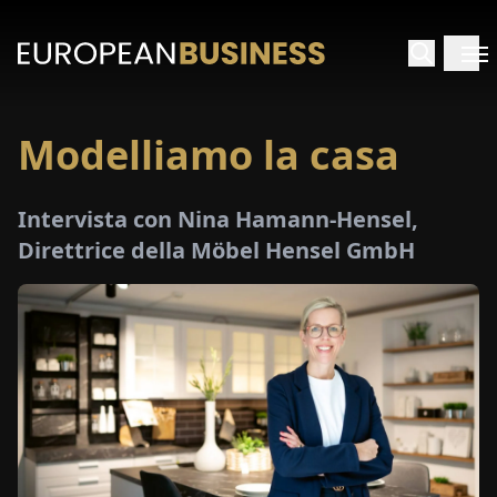
Modelliamo la casa
HOME
Intervista con Nina Hamann-Hensel,
TERVISTE
Direttrice della Möbel Hensel GmbH
FONDIMENTI
PECIALI
E-
PAPER
FIERE