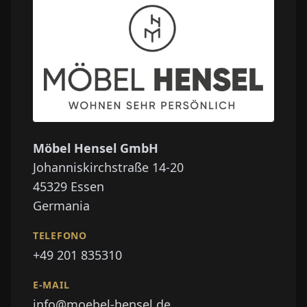
Möbel Hensel GmbH
Johanniskirchstraße 14-20
45329
Essen
Germania
TELEFONO
+49 201 835310
E-MAIL
info@moebel-hensel.de