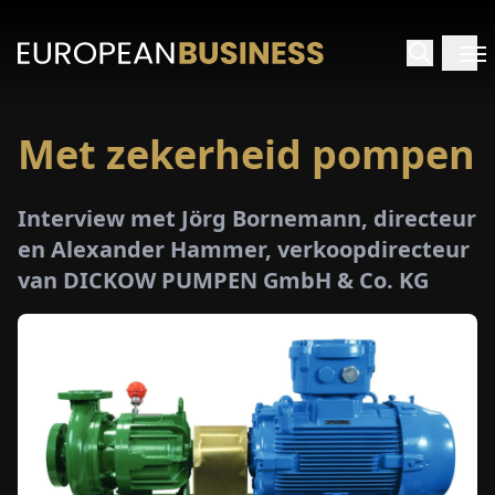
Met zekerheid pompen
RTPAGINA
Interview met Jörg Bornemann, directeur
TERVIEWS
en Alexander Hammer, verkoopdirecteur
van DICKOW PUMPEN GmbH & Co. KG
ZICHTEN
PECIALS
E-
PAPIER
EURZEN