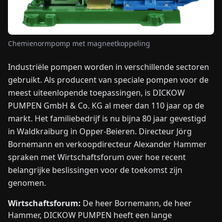
NIEUWS
Chemienormpomp met magneetkoppeling
OVER
Industriële pompen worden in verschillende sectoren
ONS
gebruikt. Als producent van speciale pompen voor de
meest uiteenlopende toepassingen, is DICKOW
EN
DE
FR
ES
IT
NL
PL
HU
PUMPEN GmbH & Co. KG al meer dan 110 jaar op de
markt. Het familiebedrijf is nu bijna 80 jaar gevestigd
NEEM
in Waldkraiburg in Opper-Beieren. Directeur Jörg
CONTACT
Bornemann en verkoopdirecteur Alexander Hammer
OP
spraken met Wirtschaftsforum over hoe recent
belangrijke beslissingen voor de toekomst zijn
genomen.
Wirtschaftsforum:
De heer Bornemann, de heer
Hammer, DICKOW PUMPEN heeft een lange