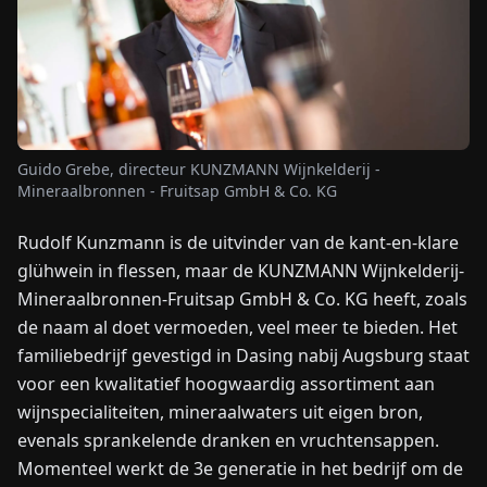
NIEUWS
OVER
ONS
Guido Grebe, directeur KUNZMANN Wijnkelderij -
Mineraalbronnen - Fruitsap GmbH & Co. KG
EN
DE
FR
ES
IT
NL
PL
HU
Rudolf Kunzmann is de uitvinder van de kant-en-klare
glühwein in flessen, maar de KUNZMANN Wijnkelderij-
NEEM
Mineraalbronnen-Fruitsap GmbH & Co. KG heeft, zoals
CONTACT
de naam al doet vermoeden, veel meer te bieden. Het
OP
familiebedrijf gevestigd in Dasing nabij Augsburg staat
voor een kwalitatief hoogwaardig assortiment aan
wijnspecialiteiten, mineraalwaters uit eigen bron,
evenals sprankelende dranken en vruchtensappen.
Momenteel werkt de 3e generatie in het bedrijf om de