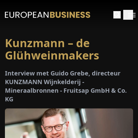
Kunzmann – de
RTPAGINA
Glühweinmakers
TERVIEWS
Interview met Guido Grebe, directeur
ZICHTEN
KUNZMANN Wijnkelderij -
Mineraalbronnen - Fruitsap GmbH & Co.
PECIALS
KG
E-
PAPIER
EURZEN