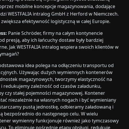
 poprzez mobilne koncepcje magazynowania, dodające
odzi WESTFALIA intralog GmbH z Herford w Niemczech.
 zwiększa efektywność logistyczną w całej Europie.
ss:
Panie Schröder, firmy na całym kontynencie
d presją, aby ich łańcuchy dostaw były bardziej
rne. Jak WESTFALIA intralog wspiera swoich klientów w
wymagań?
dstawowa idea polega na odłączeniu transportu od
cyjnych. Używając dużych wymiennych kontenerów
ednostek magazynowych, tworzymy elastyczność na
 i redukujemy zależność od czasów załadunku,
y czy stałej pojemności magazynowej. Kontener
ać niezależnie na własnych nogach i być wymieniany
starczamy pustą jednostkę, odbieramy załadowaną i
ą bezpośrednio do następnego celu. W wielu
tener wymienny funkcjonuje również jako tymczasowy
u. To eliminuje pośrednie etapy obsługi, redukuje