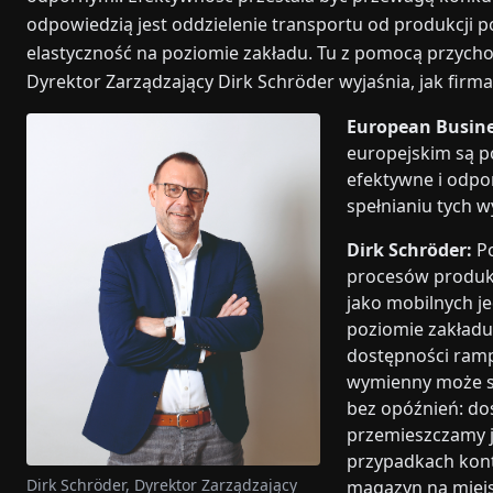
odpowiedzią jest oddzielenie transportu od produkcji
elastyczność na poziomie zakładu. Tu z pomocą przych
Dyrektor Zarządzający Dirk Schröder wyjaśnia, jak firma
European Busine
europejskim są po
efektywne i odpo
spełnianiu tych 
Dirk Schröder:
Po
procesów produk
jako mobilnych j
poziomie zakładu
dostępności ramp
wymienny może st
bez opóźnień: do
przemieszczamy j
przypadkach kon
Dirk Schröder, Dyrektor Zarządzający
magazyn na miejsc