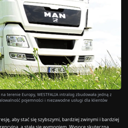
 na terenie Europy, WESTFALIA intralog zbudowała jedną z
kalowalność pojemności i niezawodne usługi dla klientów
ę, aby stać się szybszymi, bardziej zwinymi i bardziej
encyjną, a stała się wymogiem. Wysoce skuteczną