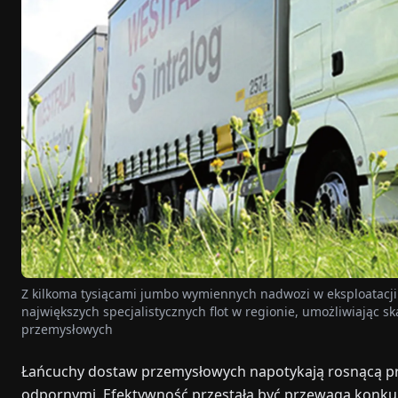
Z kilkoma tysiącami jumbo wymiennych nadwozi w eksploatacji
największych specjalistycznych flot w regionie, umożliwiając s
przemysłowych
Łańcuchy dostaw przemysłowych napotykają rosnącą presj
odpornymi. Efektywność przestała być przewagą konkur