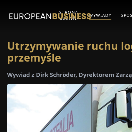
STRONA
WYWIADY
SPO
GŁÓWNA
Utrzymywanie ruchu lo
przemyśle
Wywiad z Dirk Schröder, Dyrektorem Zarz