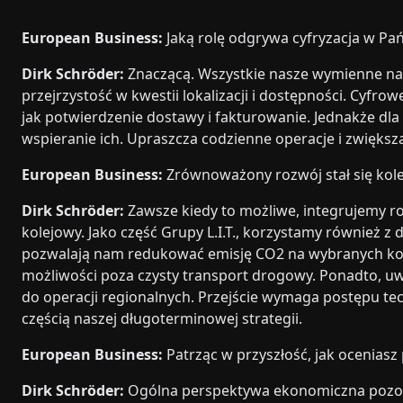
European Business:
Jaką rolę odgrywa cyfryzacja w Pań
Dirk Schröder:
Znaczącą. Wszystkie nasze wymienne na
przejrzystość w kwestii lokalizacji i dostępności. Cyfr
jak potwierdzenie dostawy i fakturowanie. Jednakże dla 
wspieranie ich. Upraszcza codzienne operacje i zwiększ
European Business:
Zrównoważony rozwój stał się ko
Dirk Schröder:
Zawsze kiedy to możliwe, integrujemy r
kolejowy. Jako część Grupy L.I.T., korzystamy również 
pozwalają nam redukować emisję CO2 na wybranych kory
możliwości poza czysty transport drogowy. Ponadto, u
do operacji regionalnych. Przejście wymaga postępu tech
częścią naszej długoterminowej strategii.
European Business:
Patrząc w przyszłość, jak ocenias
Dirk Schröder:
Ogólna perspektywa ekonomiczna pozosta