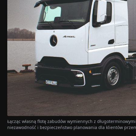
Łącząc własną flotę zabudów wymiennych z długoterminowymi 
niezawodność i bezpieczeństwo planowania dla klientów prze