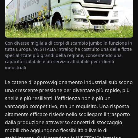
NOTIZIE
CHI
SIAMO
Con diverse migliaia di corpi di scambio jumbo in funzione in
tutta Europa, WESTFALIA intralog ha costruito una delle flotte
specializzate più grandi della regione, consentendo una
EN
DE
FR
ES
IT
NL
PL
HU
capacità scalabile e un servizio affidabile per i clienti
industriali
CONTATTACI
Le catene di approvvigionamento industriali subiscono
una crescente pressione per diventare più rapide, più
snelle e più resilienti. L'efficienza non è più un
vantaggio competitivo, ma un requisito. Una risposta
altamente efficace risiede nello scollegare il trasporto
dalla produzione attraverso concetti di stoccaggio
mobili che aggiungono flessibilità a livello di