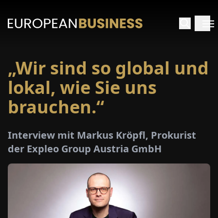
„Wir sind so global und
ARTSEITE
lokal, wie Sie uns
TERVIEWS
brauchen.“
MENWELTEN
Interview mit Markus Kröpfl, Prokurist
der Expleo Group Austria GmbH
PECIALS
E-
PAPER
MESSEN