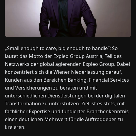
NEWS
ÜBER
UNS
„Small enough to care, big enough to handle“: So
lautet das Motto der Expleo Group Austria, Teil des
EN
DE
FR
ES
IT
NL
PL
HU
Netzwerks der global agierenden Expleo Group. Dabei
konzentriert sich die Wiener Niederlassung darauf,
KONTAKT
Kunden aus den Bereichen Banking, Financial Services
ZU
und Versicherungen zu beraten und mit
UNS
unterschiedlichen Dienstleistungen bei der digitalen
Transformation zu unterstützen. Ziel ist es stets, mit
fachlicher Expertise und fundierter Branchenkenntnis
einen deutlichen Mehrwert für die Auftraggeber zu
kreieren.