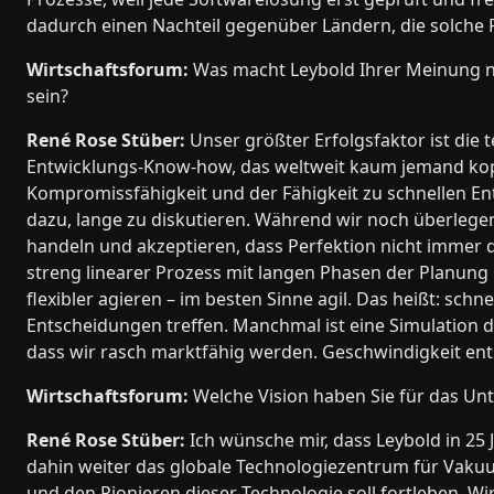
dadurch einen Nachteil gegenüber Ländern, die solche 
Wirtschaftsforum:
Was macht Leybold Ihrer Meinung na
sein?
René Rose Stüber:
Unser größter Erfolgsfaktor ist die 
Entwicklungs-Know-how, das weltweit kaum jemand kopi
Kompromissfähigkeit und der Fähigkeit zu schnellen E
dazu, lange zu diskutieren. Während wir noch überlegen
handeln und akzeptieren, dass Perfektion nicht immer 
streng linearer Prozess mit langen Phasen der Planung 
flexibler agieren – im besten Sinne agil. Das heißt: sc
Entscheidungen treffen. Manchmal ist eine Simulation de
dass wir rasch marktfähig werden. Geschwindigkeit en
Wirtschaftsforum:
Welche Vision haben Sie für das U
René Rose Stüber:
Ich wünsche mir, dass Leybold in 25 J
dahin weiter das globale Technologiezentrum für Vakuu
und den Pionieren dieser Technologie soll fortleben. Wi