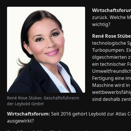
Wirtschaftsforu
zurück. Welche M
wichtig?
René Rose Stübe
technologische S
Turbopumpen. Ein
ölgeschmierten z
ein technischer F
Umweltfreundlichke
Fertigung eine i
Maschine wird in
wettbewerbsfähig
René Rose Stüber, Geschäftsführerin
sind deshalb zent
der Leybold GmbH
Wirtschaftsforum:
Seit 2016 gehört Leybold zur Atlas C
ausgewirkt?