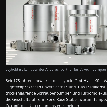
Leybold ist kompetenter Ansprechpartner für Vakuumpumpen
Seit 175 Jahren entwickelt die Leybold GmbH aus Köln 
Hightechprozessen unverzichtbar sind. Das Tradition
trockenlaufende Schraubenpumpen und Turbomolekular
die Geschäftsführerin René Rose Stüber, warum Tempo
Zukunft des Unternehmens entscheiden.