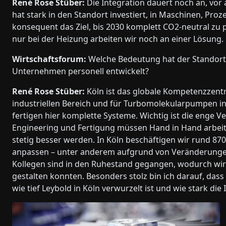
René Rose Stüber:
Die Integration dauert noch an, vor
hat stark in den Standort investiert, in Maschinen, Proz
konsequent das Ziel, bis 2030 komplett CO2-neutral zu pr
nur bei der Heizung arbeiten wir noch an einer Lösung.
Wirtschaftsforum:
Welche Bedeutung hat der Standort 
Unternehmen personell entwickelt?
René Rose Stüber:
Köln ist das globale Kompetenzzen
industriellen Bereich und für Turbomolekularpumpen in
fertigen hier komplette Systeme. Wichtig ist die enge
Engineering und Fertigung müssen Hand in Hand arbeite
stetig besser werden. In Köln beschäftigen wir rund 87
anpassen – unter anderem aufgrund von Veränderungen 
Kollegen sind in den Ruhestand gegangen, wodurch wir
gestalten konnten. Besonders stolz bin ich darauf, dass 
wie tief Leybold in Köln verwurzelt ist und wie stark di