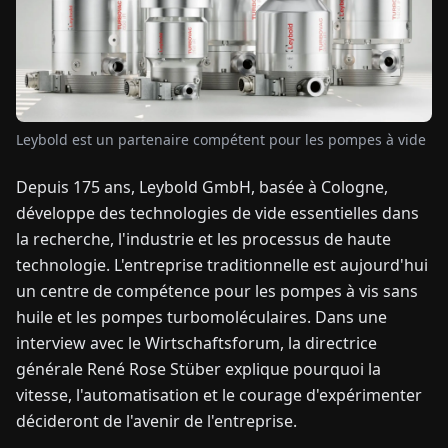
TUALITÉS
À
PROPOS
Leybold est un partenaire compétent pour les pompes à vide
Depuis 175 ans, Leybold GmbH, basée à Cologne,
EN
DE
FR
ES
IT
NL
PL
HU
développe des technologies de vide essentielles dans
la recherche, l'industrie et les processus de haute
CONTACTEZ-
technologie. L'entreprise traditionnelle est aujourd'hui
NOUS
un centre de compétence pour les pompes à vis sans
huile et les pompes turbomoléculaires. Dans une
interview avec le Wirtschaftsforum, la directrice
générale René Rose Stüber explique pourquoi la
vitesse, l'automatisation et le courage d'expérimenter
décideront de l'avenir de l'entreprise.