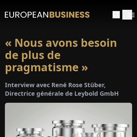
« Nous avons besoin
ACCUEIL
de plus de
TRETIENS
pragmatisme »
PERÇUS
Interview avec René Rose Stüber,
Directrice générale de Leybold GmbH
PÉCIAUX
E-
PAPIER
SALONS