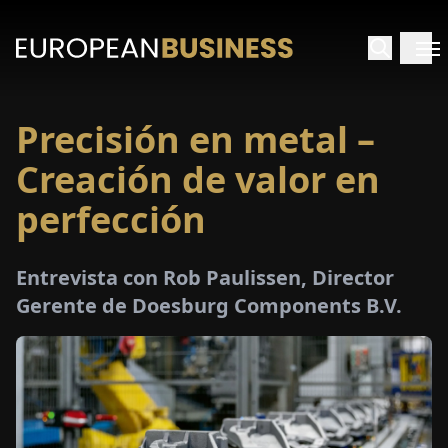
Precisión en metal –
INICIO
Creación de valor en
TREVISTAS
perfección
SPECTIVAS
Entrevista con Rob Paulissen, Director
Gerente de Doesburg Components B.V.
PECIALES
E-
PAPEL
FERIAS