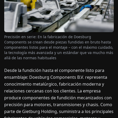
OTICIAS
ACERCA
DE
Precisión en serie: En la fabricación de Doesburg
Components se crean desde piezas fundidas en bruto hasta
componentes listos para el montaje – con el máximo cuidado,
EN
DE
FR
ES
IT
NL
PL
HU
la tecnología más avanzada y un estándar que va mucho más
allá de las normas habituales
CONTÁCTENOS
Desde la fundición hasta el componente listo para
ensamblaje: Doesburg Components B.V. representa
conocimiento metalúrgico, fabricación moderna y
relaciones cercanas con los clientes. La empresa
produce componentes de fundición mecanizados con
precisión para motores, transmisiones y chasis. Como
parte de Gietburg Holding, suministra a los principales