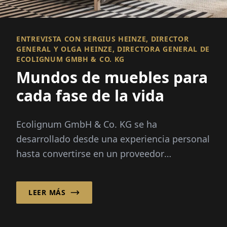
ENTREVISTA CON SERGIUS HEINZE, DIRECTOR
GENERAL Y OLGA HEINZE, DIRECTORA GENERAL DE
ECOLIGNUM GMBH & CO. KG
Mundos de muebles para
cada fase de la vida
Ecolignum GmbH & Co. KG se ha
desarrollado desde una experiencia personal
hasta convertirse en un proveedor
demandado en toda Europa para camas
familiares. Con un enfoque claro en madera
LEER MÁS
maciza, cadenas de suministro sostenibles y
diseño moderno, la empresa ha encontrado
su lugar en el mercado.