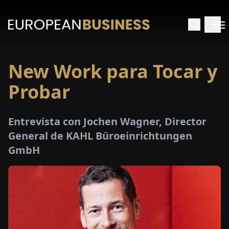
New Work para Tocar y
INICIO
Probar
TREVISTAS
Entrevista con Jochen Wagner, Director
SPECTIVAS
General de KAHL Büroeinrichtungen
GmbH
PECIALES
E-
PAPEL
FERIAS