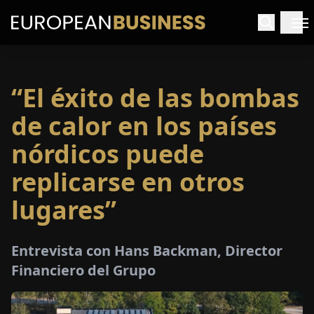
“El éxito de las bombas
INICIO
de calor en los países
TREVISTAS
nórdicos puede
replicarse en otros
SPECTIVAS
lugares”
PECIALES
Entrevista con Hans Backman, Director
E-
Financiero del Grupo
PAPEL
FERIAS