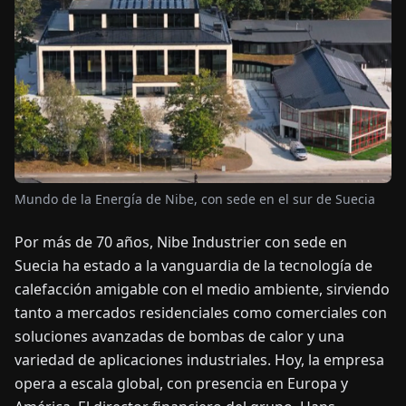
OTICIAS
ACERCA
DE
EN
DE
FR
ES
IT
NL
PL
HU
Mundo de la Energía de Nibe, con sede en el sur de Suecia
CONTÁCTENOS
Por más de 70 años, Nibe Industrier con sede en
Suecia ha estado a la vanguardia de la tecnología de
calefacción amigable con el medio ambiente, sirviendo
tanto a mercados residenciales como comerciales con
soluciones avanzadas de bombas de calor y una
variedad de aplicaciones industriales. Hoy, la empresa
opera a escala global, con presencia en Europa y