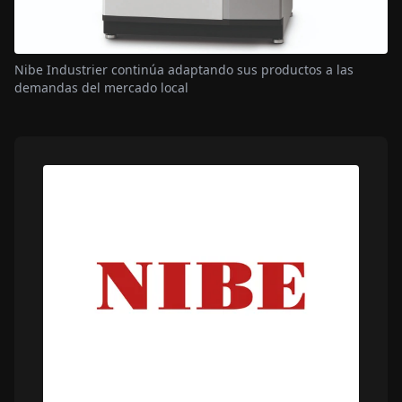
Nibe Industrier continúa adaptando sus productos a las
demandas del mercado local