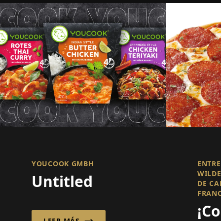
YOUCOOK GMBH
ENTRE
WILDE
Untitled
DE CA
FRAN
¡C
LEER MÁS