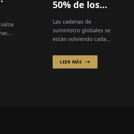
50% de los
barcos llegan
Las cadenas de
tarde, la
 salsa
suministro globales se
hacer
visibilidad lo
están volviendo cada
abor,
es todo
vez más complejas,
especialmente en el
LEER MÁS
sector de alimentos y
esde
productos frescos,
donde la velocidad, la
transparencia y la
fiabilidad son críticas...