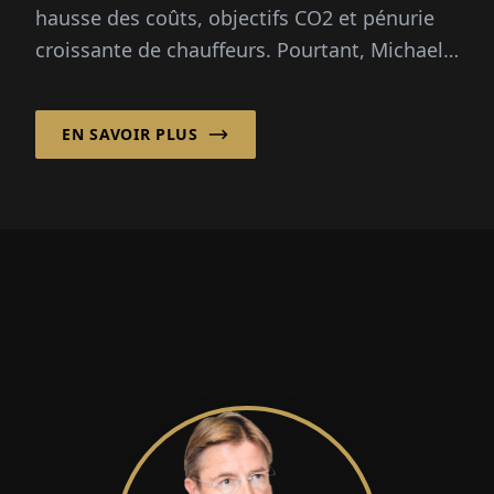
n'est pas le cas de la
hausse des coûts, objectifs CO2 et pénurie
bureaucratie »
croissante de chauffeurs. Pourtant, Michael
W. Nimtsch croit fermement à...
EN SAVOIR PLUS