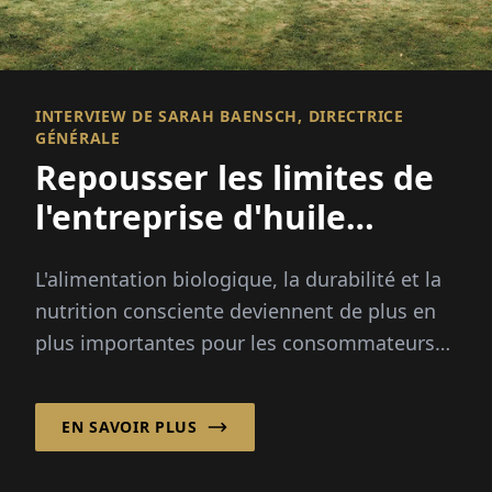
INTERVIEW DE SARAH BAENSCH, DIRECTRICE
GÉNÉRALE
Repousser les limites de
l'entreprise d'huile
biologique
L'alimentation biologique, la durabilité et la
nutrition consciente deviennent de plus en
plus importantes pour les consommateurs
du monde entier. Depuis 30 ans, Ölmühle
Solling GmbH associe l'artisanat traditionnel
EN SAVOIR PLUS
à l'expertise biologique, proposant un large
portefeuille d'huiles, d'aliments spécialisés