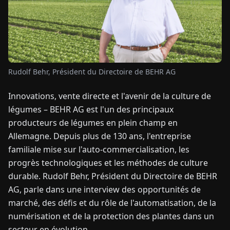
TUALITÉS
À
PROPOS
Rudolf Behr, Président du Directoire de BEHR AG
Innovations, vente directe et l'avenir de la culture de
EN
DE
FR
ES
IT
NL
PL
HU
légumes – BEHR AG est l'un des principaux
producteurs de légumes en plein champ en
CONTACTEZ-
Allemagne. Depuis plus de 130 ans, l'entreprise
NOUS
familiale mise sur l'auto-commercialisation, les
progrès technologiques et les méthodes de culture
durable. Rudolf Behr, Président du Directoire de BEHR
AG, parle dans une interview des opportunités de
marché, des défis et du rôle de l'automatisation, de la
numérisation et de la protection des plantes dans un
secteur en évolution.