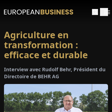
Agriculture en
ACCUEIL
transformation :
TRETIENS
efficace et durable
PERÇUS
Interview avec Rudolf Behr, Président du
Directoire de BEHR AG
PÉCIAUX
E-
PAPIER
SALONS