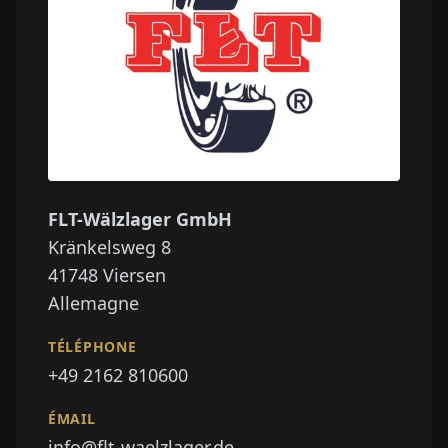
FLT-Wälzlager GmbH
Kränkelsweg 8
41748
Viersen
Allemagne
TÉLÉPHONE
+49 2162 810600
ÉMAIL
info@flt-waelzlager.de