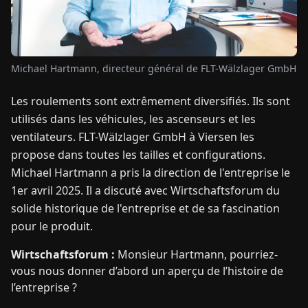
TUALITÉS
Michael Hartmann, directeur général de FLT-Wälzlager GmbH
À
PROPOS
Les roulements sont extrêmement diversifiés. Ils sont
utilisés dans les véhicules, les ascenseurs et les
EN
DE
FR
ES
IT
NL
PL
HU
ventilateurs. FLT-Wälzlager GmbH à Viersen les
propose dans toutes les tailles et configurations.
Michael Hartmann a pris la direction de l'entreprise le
CONTACTEZ-
1er avril 2025. Il a discuté avec Wirtschaftsforum du
NOUS
solide historique de l'entreprise et de sa fascination
pour le produit.
Wirtschaftsforum :
Monsieur Hartmann, pourriez-
vous nous donner d’abord un aperçu de l’histoire de
l’entreprise ?