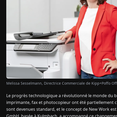
Melissa Sesselmann, Directrice Commerciale de Kipp+Poffo Of
Le progrès technologique a révolutionné le monde du bu
imprimante, fax et photocopieur ont été partiellement c
sont devenues standard, et le concept de New Work est s
GmbH, basée à Kulmbach, a accompagné ce changement et