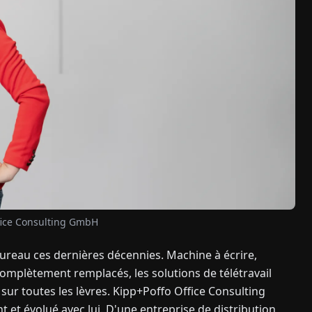
fice Consulting GmbH
reau ces dernières décennies. Machine à écrire,
omplètement remplacés, les solutions de télétravail
ur toutes les lèvres. Kipp+Poffo Office Consulting
 évolué avec lui. D'une entreprise de distribution