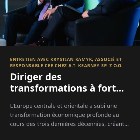
ENTRETIEN AVEC KRYSTIAN KAMYK, ASSOCIÉ ET
RESPONSABLE CEE CHEZ A.T. KEARNEY SP. Z O.O.
Diriger des
transformations à fort
impact à travers une
L'Europe centrale et orientale a subi une
région en mutation
transformation économique profonde au
cours des trois dernières décennies, créant
des opportunités – et des complexités –