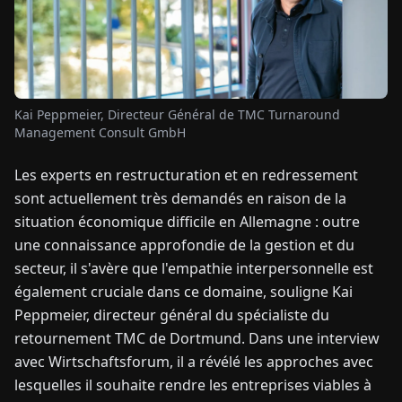
TUALITÉS
À
Kai Peppmeier, Directeur Général de TMC Turnaround
PROPOS
Management Consult GmbH
Les experts en restructuration et en redressement
EN
DE
FR
ES
IT
NL
PL
HU
sont actuellement très demandés en raison de la
situation économique difficile en Allemagne : outre
CONTACTEZ-
une connaissance approfondie de la gestion et du
NOUS
secteur, il s'avère que l'empathie interpersonnelle est
également cruciale dans ce domaine, souligne Kai
Peppmeier, directeur général du spécialiste du
retournement TMC de Dortmund. Dans une interview
avec Wirtschaftsforum, il a révélé les approches avec
lesquelles il souhaite rendre les entreprises viables à