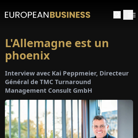
L'Allemagne est un
ACCUEIL
phoenix
TRETIENS
Interview avec Kai Peppmeier, Directeur
PERÇUS
Général de TMC Turnaround
Management Consult GmbH
PÉCIAUX
E-
PAPIER
SALONS