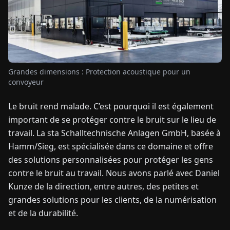
TUALITÉS
À
PROPOS
Grandes dimensions : Protection acoustique pour un
convoyeur
EN
DE
FR
ES
IT
NL
PL
HU
Le bruit rend malade. C’est pourquoi il est également
important de se protéger contre le bruit sur le lieu de
travail. La sta Schalltechnische Anlagen GmbH, basée à
CONTACTEZ-
NOUS
Hamm/Sieg, est spécialisée dans ce domaine et offre
des solutions personnalisées pour protéger les gens
contre le bruit au travail. Nous avons parlé avec Daniel
Kunze de la direction, entre autres, des petites et
grandes solutions pour les clients, de la numérisation
et de la durabilité.