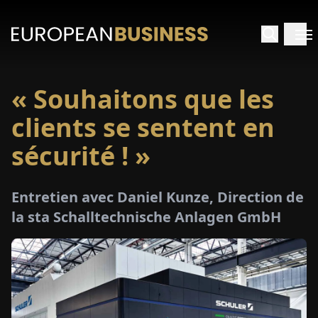
« Souhaitons que les
ACCUEIL
clients se sentent en
TRETIENS
sécurité ! »
PERÇUS
Entretien avec Daniel Kunze, Direction de
la sta Schalltechnische Anlagen GmbH
PÉCIAUX
E-
PAPIER
SALONS