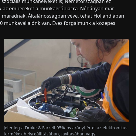
 szociális munkahelyeket is; Németországban ez
ljuk az embereket a munkaerőpiacra. Néhányan már
 maradnak. Általánosságban véve, tehát Hollandiában
30 munkavállalónk van. Éves forgalmunk a közepes
Jelenleg a Drake & Farrell 95%-os arányt ér el az elektronikus
termékek helyreállításában, javításában vagy