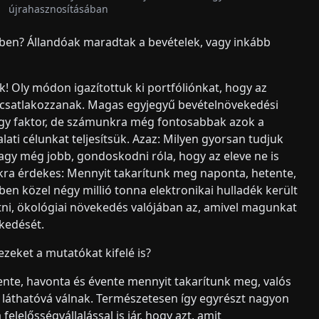
újrahasznosításában
tetben? Állandóak maradtak a bevételek, vagy inkább
k! Oly módon igazítottuk ki portfóliónkat, hogy az
s csatlakozzanak. Magas egyjegyű bevételnövekedési
y faktor, de számunkra még fontosabbak azok a
ati célunkat teljesítsük. Azaz: Milyen gyorsan tudjuk
y még jobb, gondoskodni róla, hogy az eleve ne is
ra érdekes: Mennyit takarítunk meg naponta, hetente,
vben közel négy millió tonna elektronikai hulladék került
tni, ökológiai növekedés valójában az, amivel magunkat
ekedését.
zeket a mutatókat kifelé is?
tente, havonta és évente mennyit takarítunk meg, valós
láthatóvá válnak. Természetesen így egyrészt nagyon
lelősségvállalással is jár, hogy azt, amit