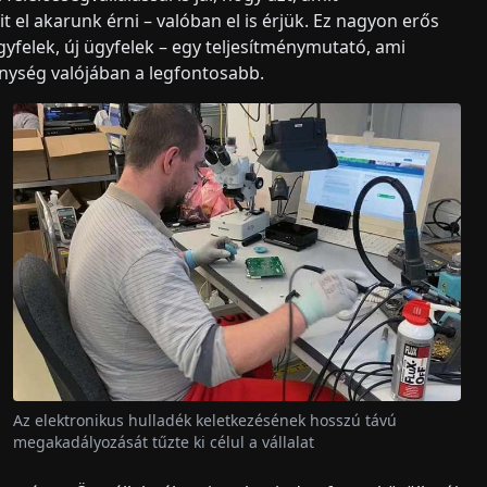
 el akarunk érni – valóban el is érjük. Ez nagyon erős
felek, új ügyfelek – egy teljesítménymutató, ami
enység valójában a legfontosabb.
Az elektronikus hulladék keletkezésének hosszú távú
megakadályozását tűzte ki célul a vállalat