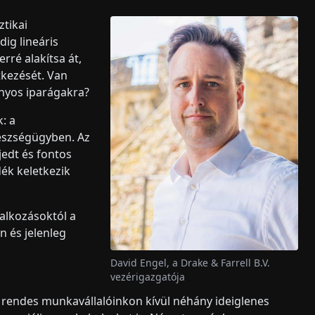
ztikai
dig lineáris
rré alakítsa át,
tkezését. Van
nyos iparágakra?
: a
észségügyben. Az
jedt és fontos
dék keletkezik
lalkozásoktól a
n és jelenleg
David Engel, a Drake & Farrell B.V.
vezérigazgatója
a rendes munkavállalóinkon kívül néhány ideiglenes