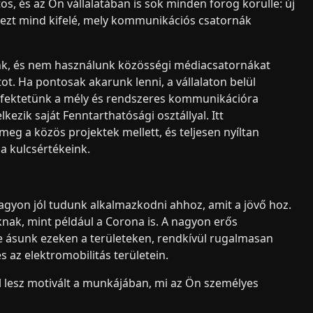
, és az Ön vállalatában is sok minden forog körülle: új
zi ezt mind kifelé, mely kommunikációs csatornák
unk, és nem használunk közösségi médiacsatornákat
tot. Ha pontosak akarunk lenni, a vállalaton belül
t fektetünk a mély és rendszeres kommunikációra
kezik saját Fenntarthatósági osztállyal. Itt
eg a közös projektek mellett, és teljesen nyíltan
 a kulcsértékeink.
nagyon jól tudunk alkalmazkodni ahhoz, amit a jövő hoz.
knak, mint például a Corona is. A nagyon erős
e ásunk ezeken a területeken, rendkívül rugalmasan
az elektromobilitás területein.
l lesz motivált a munkájában, mi az Ön személyes