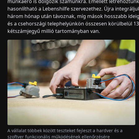
munkaerő is dolgozik számunkra. Emellett létrehoztunk
hasonlítható a Lebenshilfe szervezethez. Újra integrá
három hónap után távoznak, míg mások hosszabb ideig
és a csehországi telephelyünkön összesen körülbelül 1
kétszámjegyű millió tartományban van.
A vállalat többek között teszteket fejleszt a hardver és a
szoftver funkcionális működésének ellenőrzésére