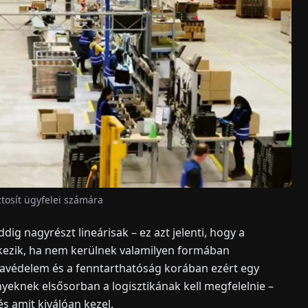
ztosít ügyfelei számára
ig nagyrészt lineárisak – ez azt jelenti, hogy a
kezik, ha nem kerülnek valamilyen formában
mavédelem és a fenntarthatóság korában ezért egy
yeknek elsősorban a logisztikának kell megfelelnie –
és amit kiválóan kezel.