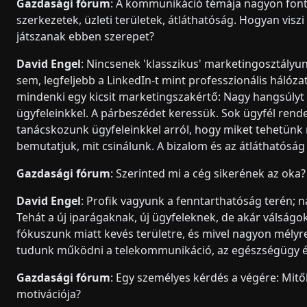
Gazdasági fórum
: A kommunikáció témája nagyon fontos
szerkezetek, üzleti területek, átláthatóság. Hogyan vis
játszanak ebben szerepet?
David Engel
: Nincsenek 'klasszikus' marketingosztály
sem, legfeljebb a LinkedIn-t mint professzionális hálóza
mindenki egy kicsit marketingszakértő: Nagy hangsúly
ügyfeleinkkel. A párbeszédet keressük. Sok ügyfél rendel
tanácskozunk ügyfeleinkkel arról, hogy miket tehetünk m
bemutatjuk, mit csinálunk. A bizalom és az átláthatóság
Gazdasági fórum
: Szerinted mi a cég sikerének az oka?
David Engel
: Profik vagyunk a fenntarthatóság terén; 
Tehát a új iparágaknak, új ügyfeleknek, de akár válságo
fókuszunk miatt kevés területre, és mivel nagyon mélyr
tudunk működni a telekommunikáció, az egészségügy és 
Gazdasági fórum
: Egy személyes kérdés a végére: Mitő
motivációja?