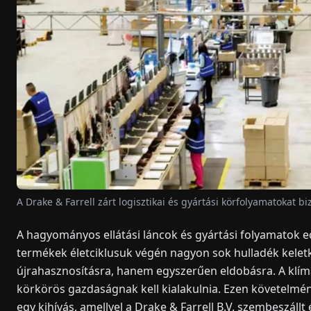
A Drake & Farrell zárt logisztikai és gyártási körfolyamatokat bi
A hagyományos ellátási láncok és gyártási folyamatok edd
termékek életciklusuk végén nagyon sok hulladék kelet
újrahasznosításra, hanem egyszerűen eldobásra. A klí
körkörös gazdaságnak kell kialakulnia. Ezen követelmén
egy kihívás, amellyel a Drake & Farrell B.V. szembeszállt 