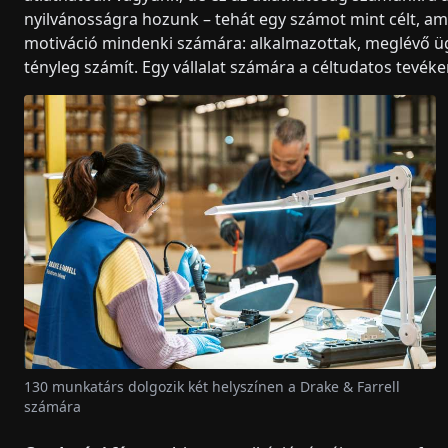
nyilvánosságra hozunk – tehát egy számot mint célt, amit
motiváció mindenki számára: alkalmazottak, meglévő ügy
tényleg számít. Egy vállalat számára a céltudatos tevék
130 munkatárs dolgozik két helyszínen a Drake & Farrell
számára