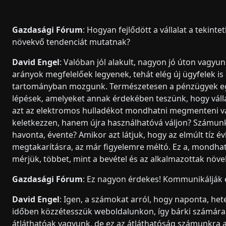
Gazdasági Fórum
: Hogyan fejlődött a vállalat a tekin
növekvő tendenciát mutatnak?
David Engel
: Valóban jól alakult, nagyon jó úton vagyun
arányok megfelelőek legyenek, tehát elég új ügyfelek i
tartományban mozgunk. Természetesen a pénzügyek eg
lépések, amelyeket annak érdekében teszünk, hogy vállal
azt az elektromos hulladékot mondhatni megmenteni vag
keletkezzen, hanem újra használhatóvá váljon? Számunk
havonta, évente? Amikor azt látjuk, hogy az elmúlt tíz é
megtakarításra, az már figyelemre méltó. Ez a, mondha
mérjük, többet, mint a bevétel és az alkalmazottak növ
Gazdasági Fórum
: Ez nagyon érdekes! Kommunikálják e
David Engel
: Igen, a számokat arról, hogy naponta, he
időben közzétesszük weboldalunkon, így bárki számára 
átláthatóak vagyunk, de ez az átláthatóság számunkra a fe