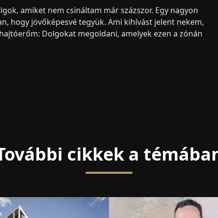
olgok, amiket nem csináltam már százszor. Egy nagyon
 van, hogy jövőképesvé tegyük. Ami kihívást jelent nekem,
 hajtóerőm: Dolgokat megoldani, amelyek ezen a zónán
További cikkek a témába