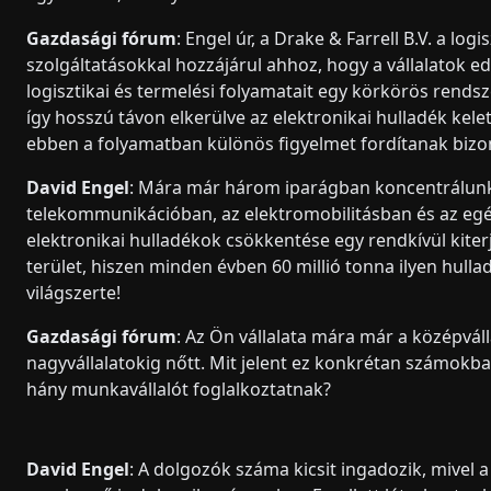
Gazdasági fórum
: Engel úr, a Drake & Farrell B.V. a logis
szolgáltatásokkal hozzájárul ahhoz, hogy a vállalatok ed
logisztikai és termelési folyamatait egy körkörös rendsze
így hosszú távon elkerülve az elektronikai hulladék kele
ebben a folyamatban különös figyelmet fordítanak bizo
David Engel
: Mára már három iparágban koncentrálunk
telekommunikációban, az elektromobilitásban és az eg
elektronikai hulladékok csökkentése egy rendkívül kiter
terület, hiszen minden évben 60 millió tonna ilyen hulla
világszerte!
Gazdasági fórum
: Az Ön vállalata mára már a középvál
nagyvállalatokig nőtt. Mit jelent ez konkrétan számokba
hány munkavállalót foglalkoztatnak?
David Engel
: A dolgozók száma kicsit ingadozik, mivel 