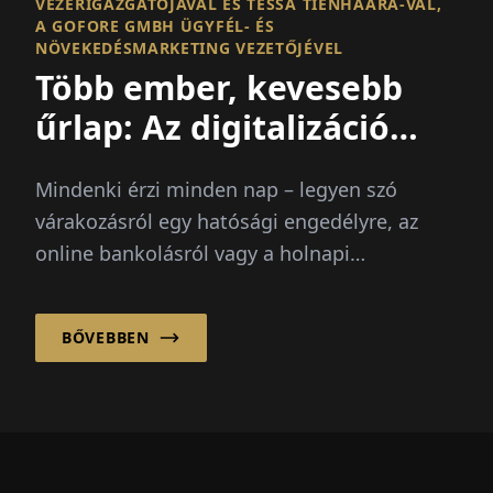
VEZÉRIGAZGATÓJÁVAL ÉS TESSA TIENHAARA-VAL,
A GOFORE GMBH ÜGYFÉL- ÉS
NÖVEKEDÉSMARKETING VEZETŐJÉVEL
Több ember, kevesebb
űrlap: Az digitalizáció
újragondolva
Mindenki érzi minden nap – legyen szó
várakozásról egy hatósági engedélyre, az
online bankolásról vagy a holnapi
termelésről. De a digitalizáció...
BŐVEBBEN