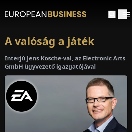
A valóság a játék
EZDŐLAP
Interjú Jens Kosche-val, az Electronic Arts
NTERJÚK
GmbH ügyvezető igazgatójával
EKINTÉSEK
AKCIÓK
E-
PAPÍR
ÁSÁROK