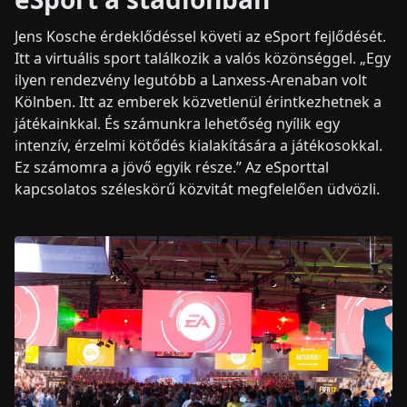
Jens Kosche érdeklődéssel követi az eSport fejlődését.
Itt a virtuális sport találkozik a valós közönséggel. „Egy
ilyen rendezvény legutóbb a Lanxess-Arenaban volt
Kölnben. Itt az emberek közvetlenül érintkezhetnek a
játékainkkal. És számunkra lehetőség nyílik egy
intenzív, érzelmi kötődés kialakítására a játékosokkal.
Ez számomra a jövő egyik része.” Az eSporttal
kapcsolatos széleskörű közvitát megfelelően üdvözli.