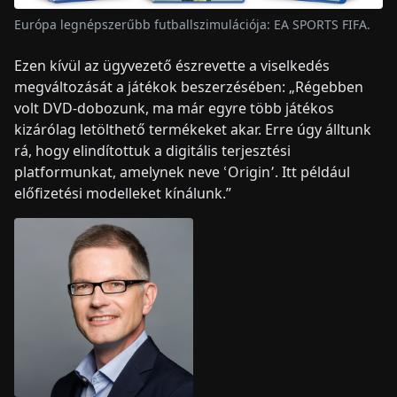
Európa legnépszerűbb futballszimulációja: EA SPORTS FIFA.
Ezen kívül az ügyvezető észrevette a viselkedés
megváltozását a játékok beszerzésében: „Régebben
volt DVD-dobozunk, ma már egyre több játékos
kizárólag letölthető termékeket akar. Erre úgy álltunk
rá, hogy elindítottuk a digitális terjesztési
platformunkat, amelynek neve ՙOrigin՚. Itt például
előfizetési modelleket kínálunk.”