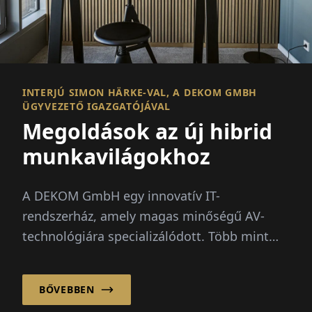
INTERJÚ SIMON HÄRKE-VAL, A DEKOM GMBH
ÜGYVEZETŐ IGAZGATÓJÁVAL
Megoldások az új hibrid
munkavilágokhoz
A DEKOM GmbH egy innovatív IT-
rendszerház, amely magas minőségű AV-
technológiára specializálódott. Több mint
280 munkatárssal és 15 nemzetközi...
BŐVEBBEN