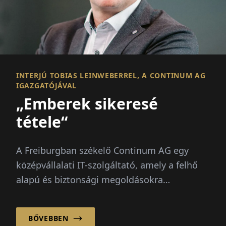
INTERJÚ TOBIAS LEINWEBERREL, A CONTINUM AG
IGAZGATÓJÁVAL
„Emberek sikeresé
tétele“
A Freiburgban székelő Continum AG egy
középvállalati IT-szolgáltató, amely a felhő
alapú és biztonsági megoldásokra
specializálódott. Az igazgató...
BŐVEBBEN