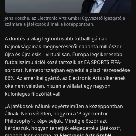
HÍREK
Jens Kosche, az Electronic Arts GmbH ügyvezető igazgatója
számára a játékosok állnak a középpontban.
RÓLUNK
A döntés a világ legfontosabb futballligáinak
bajnokságainak megnyeréséről naponta milliószor
EN
DE
FR
ES
IT
NL
PL
HU
újra és újra esik – virtuálisan. Európa legsikeresebb
futballszimulációi közé tartozik az EA SPORTS FIFA-
sorozat. Németországban egyedül a piaci részesedése
KAPCSOLAT
86%. Az amerikai gyártó, az Electronic Arts sikerének
oka nem véletlen, hiszen a vállalat egy nagyon
különleges filozófiát vall.
„A játékosok nálunk egyértelműen a középpontban
állnak. Nem véletlen, hogy mi a 'Playercentric
Philosophy'-t képviseljük. Mindig először azt
kérdezzük, hogyan tehetjük elégedetté a játékost“,
mondja Jens Kosche, az
Electronic Arts GmbH