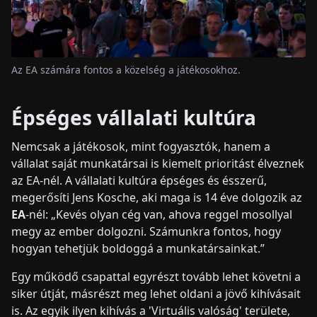
Az EA számára fontos a közelség a játékosokhoz.
Épséges vállalati kultúra
Nemcsak a játékosok, mint fogyasztók, hanem a
vállalat saját munkatársai is kiemelt prioritást élveznek
az EA-nél. A vállalati kultúra épséges és ésszerű,
megerősíti Jens Kosche, aki maga is 14 éve dolgozik az
EA
-nél: „Kevés olyan cég van, ahova reggel mosollyal
megy az ember dolgozni. Számunkra fontos, hogy
hogyan tehetjük boldoggá a munkatársainkat.”
Egy működő csapattal egyrészt tovább lehet követni a
siker útját, másrészt meg lehet oldani a jövő kihívásait
is. Az egyik ilyen kihívás a 'Virtuális valóság' területe,