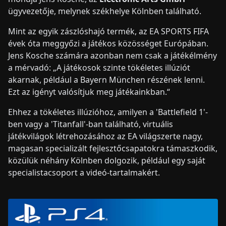
ügyvezetője, melynek székhelye Kölnben található.
Mint az egyik zászlóshajó termék, az EA SPORTS FIFA
évek óta meggyőzi a játékos közösséget Európában.
Jens Kosche számára azonban nem csak a játékélmény
a mérvadó: „A játékosok szinte tökéletes illúziót
akarnak, például a Bayern München részének lenni.
Ezt az igényt valósítjuk meg játékainkban.“
Ehhez a tökéletes illúzióhoz, amilyen a 'Battlefield 1'-
ben vagy a 'Titanfall'-ban található, virtuális
játékvilágok létrehozásához az EA világszerte nagy,
magasan specializált fejlesztőcsapatokra támaszkodik,
közülük néhány Kölnben dolgozik, például egy saját
specialistacsoport a videó-tartalmakért.