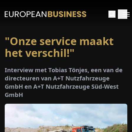
"Onze service maakt
RTPAGINA
het verschil!"
TERVIEWS
Interview met Tobias Tönjes, een van de
ZICHTEN
directeuren van A+T Nutzfahrzeuge
GmbH en A+T Nutzfahrzeuge Süd-West
PECIALS
GmbH
E-
PAPIER
EURZEN