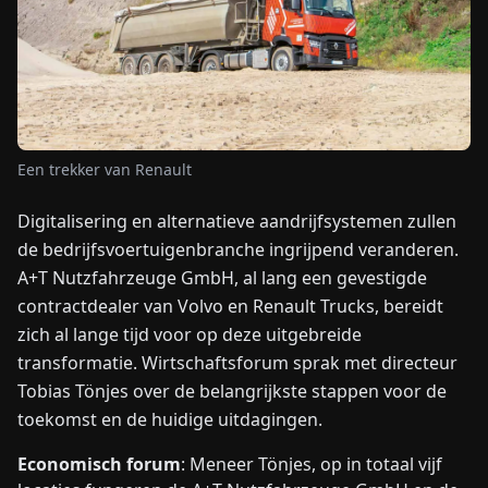
NIEUWS
OVER
ONS
Een trekker van Renault
EN
DE
FR
ES
IT
NL
PL
HU
Digitalisering en alternatieve aandrijfsystemen zullen
de bedrijfsvoertuigenbranche ingrijpend veranderen.
A+T Nutzfahrzeuge GmbH, al lang een gevestigde
NEEM
contractdealer van Volvo en Renault Trucks, bereidt
CONTACT
OP
zich al lange tijd voor op deze uitgebreide
transformatie. Wirtschaftsforum sprak met directeur
Tobias Tönjes over de belangrijkste stappen voor de
toekomst en de huidige uitdagingen.
Economisch forum
: Meneer Tönjes, op in totaal vijf