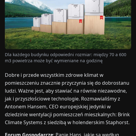
TARGI
UALNOŚCI
O
NAS
Dla każdego budynku odpowiedni rozmiar: między 70 a 600
m3 powietrza może być wymieniane na godzinę
EN
DE
FR
ES
IT
NL
PL
HU
Dobre i przede wszystkim zdrowe klimat w
pomieszczeniu znacznie przyczynia się do dobrostanu
SKONTAKTUJ
ludzi. Ważne jest, aby stawiać na równie niezawodne,
SIĘ
Z
jak i przyszłościowe technologie. Rozmawialiśmy z
NAMI
Antonem Hansem, CEO europejskiej jedynki w
dziedzinie wentylacji pomieszczeń mieszkalnych: Brink
Climate Systems z siedzibą w holenderskim Staphorst.
Forum Gospodarcze
: Panie Hans, jakie są według