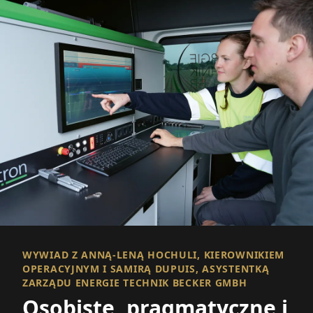
WYWIAD Z ANNĄ-LENĄ HOCHULI, KIEROWNIKIEM
OPERACYJNYM I SAMIRĄ DUPUIS, ASYSTENTKĄ
ZARZĄDU ENERGIE TECHNIK BECKER GMBH
Osobiste, pragmatyczne i