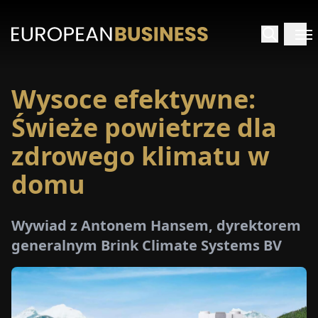
Wysoce efektywne:
STRONA
GŁÓWNA
Świeże powietrze dla
zdrowego klimatu w
YWIADY
domu
TRZEŻENIA
Wywiad z Antonem Hansem, dyrektorem
ROMOCJE
generalnym Brink Climate Systems BV
E-
PAPER