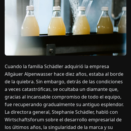
OTICIAS
ACERCA
DE
EN
DE
FR
ES
IT
NL
PL
HU
Cuando la familia Schädler adquirió la empresa
Allgäuer Alpenwasser hace diez años, estaba al borde
CONTÁCTENOS
de la quiebra. Sin embargo, detrás de las condiciones
a veces catastróficas, se ocultaba un diamante que,
gracias al incansable compromiso de todo el equipo,
fue recuperando gradualmente su antiguo esplendor.
La directora general, Stephanie Schädler, habló con
Wirtschaftsforum sobre el desarrollo empresarial de
los últimos años, la singularidad de la marca y su