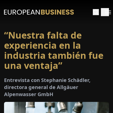
“Nuestra falta de
INICIO
experiencia en la
TREVISTAS
industria también fue
una ventaja”
SPECTIVAS
PECIALES
Entrevista con Stephanie Schädler,
directora general de Allgäuer
E-
Alpenwasser GmbH
PAPEL
FERIAS