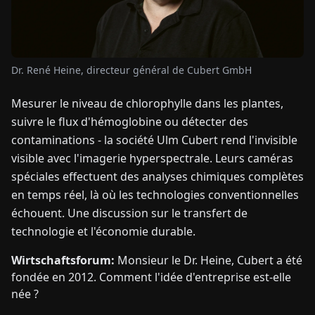
TUALITÉS
Dr. René Heine, directeur général de Cubert GmbH
À
PROPOS
Mesurer le niveau de chlorophylle dans les plantes,
suivre le flux d'hémoglobine ou détecter des
EN
DE
FR
ES
IT
NL
PL
HU
contaminations - la société Ulm Cubert rend l'invisible
visible avec l'imagerie hyperspectrale. Leurs caméras
spéciales effectuent des analyses chimiques complètes
CONTACTEZ-
en temps réel, là où les technologies conventionnelles
NOUS
échouent. Une discussion sur le transfert de
technologie et l'économie durable.
Wirtschaftsforum:
Monsieur le Dr. Heine, Cubert a été
fondée en 2012. Comment l'idée d'entreprise est-elle
née ?