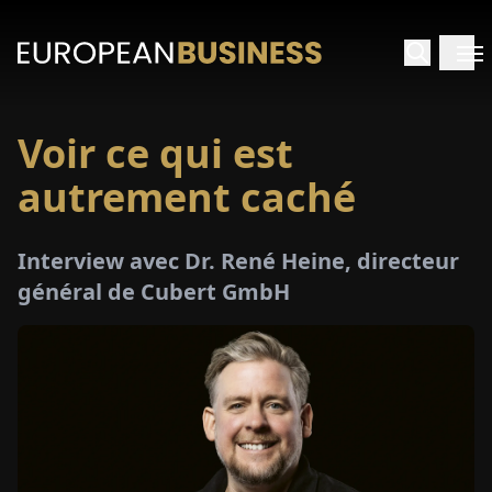
Voir ce qui est
ACCUEIL
autrement caché
TRETIENS
Interview avec Dr. René Heine, directeur
PERÇUS
général de Cubert GmbH
PÉCIAUX
E-
PAPIER
SALONS