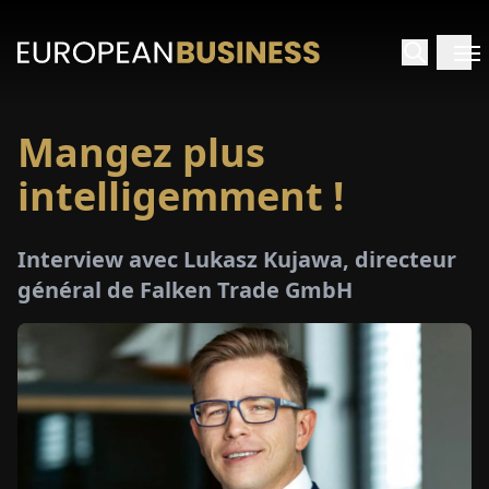
Mangez plus
ACCUEIL
intelligemment !
TRETIENS
Interview avec Lukasz Kujawa, directeur
PERÇUS
général de Falken Trade GmbH
PÉCIAUX
E-
PAPIER
SALONS