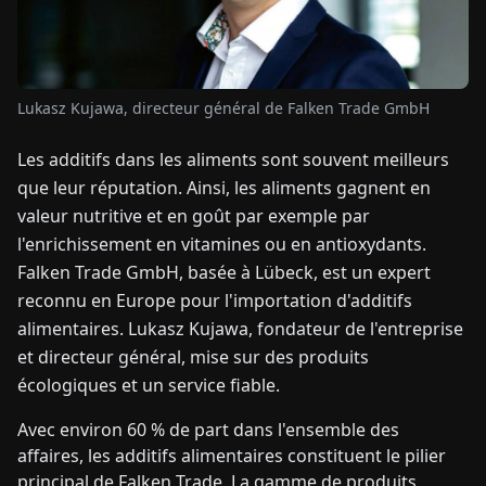
TUALITÉS
Lukasz Kujawa, directeur général de Falken Trade GmbH
À
PROPOS
Les additifs dans les aliments sont souvent meilleurs
que leur réputation. Ainsi, les aliments gagnent en
EN
DE
FR
ES
IT
NL
PL
HU
valeur nutritive et en goût par exemple par
l'enrichissement en vitamines ou en antioxydants.
Falken Trade GmbH, basée à Lübeck, est un expert
CONTACTEZ-
reconnu en Europe pour l'importation d'additifs
NOUS
alimentaires. Lukasz Kujawa, fondateur de l'entreprise
et directeur général, mise sur des produits
écologiques et un service fiable.
Avec environ 60 % de part dans l'ensemble des
affaires, les additifs alimentaires constituent le pilier
principal de Falken Trade. La gamme de produits