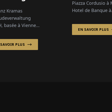
Piazza Cordusio à 
outeurs
Hotel de Banque à
anz Kramas
Genève, Haus
udeverwaltung
Gryffenberg à Zuri
 basée à Vienne,
EN SAVOIR PLUS
Villa Goethe et
'une des sociétés de
Ludwigpalais à
on immobilière les
 SAVOIR PLUS
Munich...
traditionnelles de
le. Depuis près d'un
, elle gère...