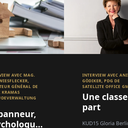
VIEW AVEC MAG.
INTERVIEW AVEC ANI
WIESFLECKER,
GÖDIKER, PDG DE
TEUR GÉNÉRAL DE
SATELLITE OFFICE G
Z KRAMAS
Une classe
UDEVERWALTUNG
part
panneur,
ychologues,
KUD15 Gloria Berli