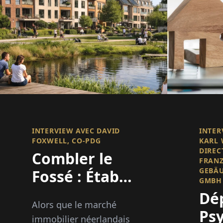
INTERVIEW AVEC DAVID
INTER
FOXWELL, CO-PDG
KARL 
DIREC
Combler le
FRAN
GEBÄ
Fossé : Établir
GMBH
des
Dé
Alors que le marché
Relations,
Ps
immobilier néerlandais