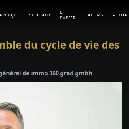
E-
APERÇUS
SPÉCIAUX
SALONS
ACTUAL
PAPIER
ble du cycle de vie des
r général de immo 360 grad gmbh