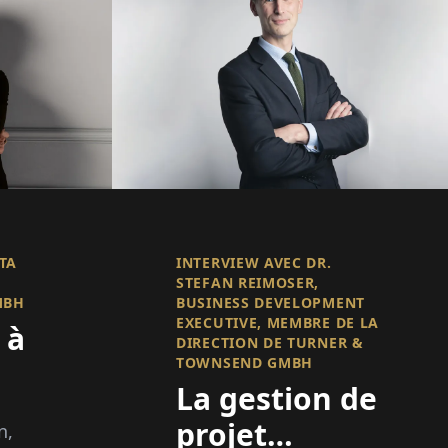
TA
INTERVIEW AVEC DR.
STEFAN REIMOSER,
MBH
BUSINESS DEVELOPMENT
EXECUTIVE, MEMBRE DE LA
 à
DIRECTION DE TURNER &
TOWNSEND GMBH
La gestion de
projet
n,