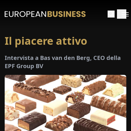
Il piacere attivo
HOME
Intervista a Bas van den Berg, CEO della
TERVISTE
EPF Group BV
FONDIMENTI
PECIALI
E-
PAPER
FIERE