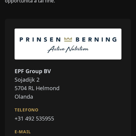
opportunità a tal fine."
EPF Group BV
Sojadijk 2
5704 RL
Helmond
Olanda
TELEFONO
+31 492 535955
E-MAIL