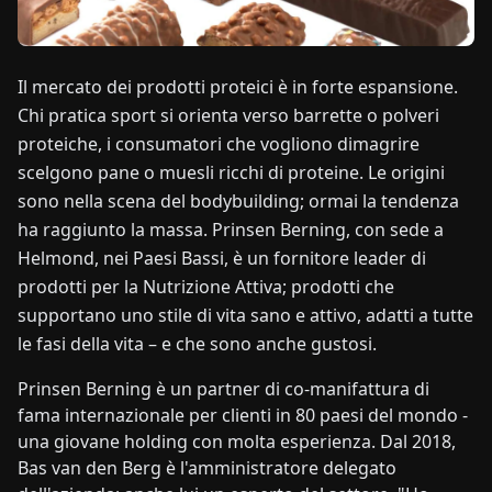
NOTIZIE
Il mercato dei prodotti proteici è in forte espansione.
Chi pratica sport si orienta verso barrette o polveri
CHI
proteiche, i consumatori che vogliono dimagrire
SIAMO
scelgono pane o muesli ricchi di proteine. Le origini
sono nella scena del bodybuilding; ormai la tendenza
EN
DE
FR
ES
IT
NL
PL
HU
ha raggiunto la massa. Prinsen Berning, con sede a
Helmond, nei Paesi Bassi, è un fornitore leader di
prodotti per la Nutrizione Attiva; prodotti che
CONTATTACI
supportano uno stile di vita sano e attivo, adatti a tutte
le fasi della vita – e che sono anche gustosi.
Prinsen Berning è un partner di co-manifattura di
fama internazionale per clienti in 80 paesi del mondo -
una giovane holding con molta esperienza. Dal 2018,
Bas van den Berg è l'amministratore delegato