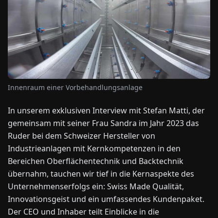
NEWS
ÜBER
UNS
Innenraum einer Vorbehandlungsanlage
EN
DE
FR
ES
IT
NL
PL
HU
In unserem exklusiven Interview mit Stefan Matti, der
gemeinsam mit seiner Frau Sandra im Jahr 2023 das
KONTAKT
Ruder bei dem Schweizer Hersteller von
ZU
UNS
Industrieanlagen mit Kernkompetenzen in den
Bereichen Oberflächentechnik und Backtechnik
übernahm, tauchen wir tief in die Kernaspekte des
Unternehmenserfolgs ein: Swiss Made Qualität,
Innovationsgeist und ein umfassendes Kundenpaket.
Der CEO und Inhaber teilt Einblicke in die