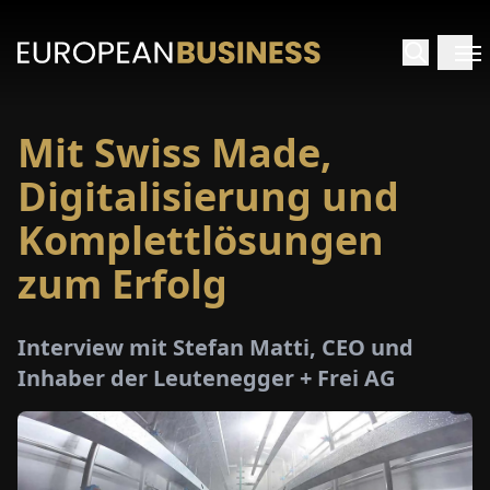
Mit Swiss Made,
ARTSEITE
Digitalisierung und
TERVIEWS
Komplettlösungen
zum Erfolg
MENWELTEN
PECIALS
Interview mit Stefan Matti, CEO und
Inhaber der Leutenegger + Frei AG
E-
PAPER
MESSEN