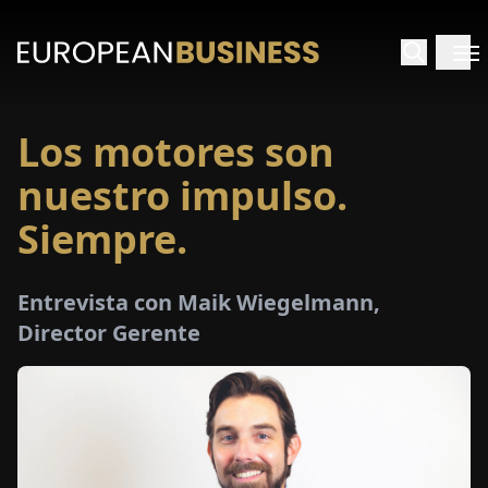
Los motores son
INICIO
nuestro impulso.
TREVISTAS
Siempre.
SPECTIVAS
Entrevista con Maik Wiegelmann,
Director Gerente
PECIALES
E-
PAPEL
FERIAS