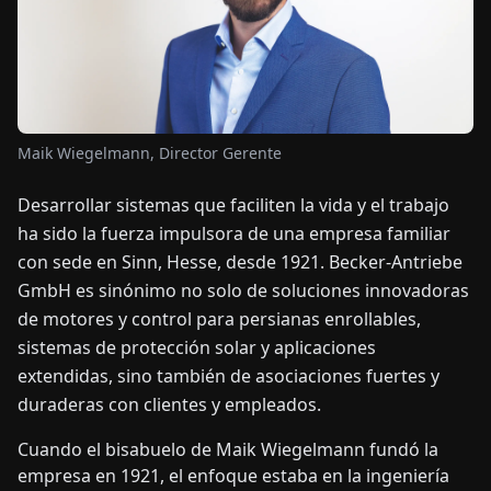
OTICIAS
ACERCA
DE
Maik Wiegelmann, Director Gerente
Desarrollar sistemas que faciliten la vida y el trabajo
EN
DE
FR
ES
IT
NL
PL
HU
ha sido la fuerza impulsora de una empresa familiar
con sede en Sinn, Hesse, desde 1921. Becker-Antriebe
CONTÁCTENOS
GmbH es sinónimo no solo de soluciones innovadoras
de motores y control para persianas enrollables,
sistemas de protección solar y aplicaciones
extendidas, sino también de asociaciones fuertes y
duraderas con clientes y empleados.
Cuando el bisabuelo de Maik Wiegelmann fundó la
empresa en 1921, el enfoque estaba en la ingeniería