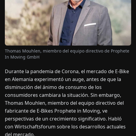
OTICIAS
ACERCA
DE
Thomas Mouhlen, miembro del equipo directivo de Prophete
In Moving GmbH
EN
DE
FR
ES
IT
NL
PL
HU
Durante la pandemia de Corona, el mercado de E-Bike
en Alemania experimentó un auge, antes de que la
CONTÁCTENOS
disminución del ánimo de consumo de los
consumidores cambiara la situación. Sin embargo,
Thomas Mouhlen, miembro del equipo directivo del
fabricante de E-Bikes Prophete in Moving, ve
perspectivas de un crecimiento significativo. Habló
con Wirtschaftsforum sobre los desarrollos actuales
del mercado.