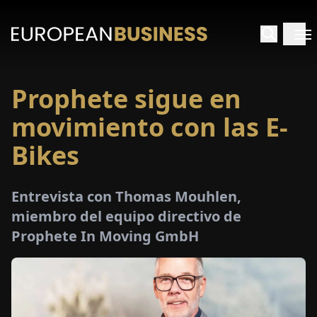
Prophete sigue en
INICIO
movimiento con las E-
TREVISTAS
Bikes
SPECTIVAS
Entrevista con Thomas Mouhlen,
miembro del equipo directivo de
PECIALES
Prophete In Moving GmbH
E-
PAPEL
FERIAS